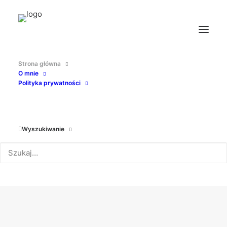
Strona główna
O mnie
POKAŻ WSZYSTKO
BEZ KATEGORII
NIEME
Polityka prywatności
KINOATRAKCJA
SLAPSTICK
LUDZIE FILMU
Z ŻYCIA
INNE
Wyszukiwanie
NIEME
KINOATRAKCJA
SLAPSTICK
LUDZIE FILMU