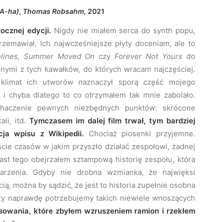
A-ha), Thomas Robsahm,
2021
cznej edycji.
Nigdy nie miałem serca do synth popu,
emawiał. Ich najwcześniejsze płyty doceniam, ale to
felines, Summer Moved On
czy
Forever Not Yours
do
dnymi z tych kawałków, do których wracam najczęściej.
 klimat ich utworów naznaczył sporą część mojego
 i chyba dlatego to co otrzymałem tak mnie zabolało.
dhaczenie pewnych niezbędnych punktów: skrócone
ali, itd.
Tymczasem im dalej film trwał, tym bardziej
ja wpisu z Wikipedii.
Chociaż piosenki przyjemne.
ie czasów w jakim przyszło działać zespołowi, żadnej
ast tego obejrzałem sztampową historię zespołu, która
arzenia. Gdyby nie drobna wzmianka, że najwięksi
ą, można by sądzić, że jest to historia zupełnie osobna
zy naprawdę potrzebujemy takich niewiele wnoszących
nsowania, które zbyłem wzruszeniem ramion i rzekłem