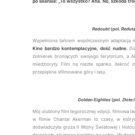
po seansie: „To wszystko? Aha. No, szkoda tro
Redoubt
(pol.
Redut
Wypełniona tańcem współczesnym adaptacja mi
Kino bardzo kontemplacyjne, dość nudne.
Dia
żołnierek broniących swojego terytorium, a A
miedzioryty. Film na niezłe spanko. Ilekroć
przepiękne sfilmowane góry i lasy.
Golden Eighties
(pol.
Złote 
Mój ulubiony film tegorocznej edycji. filmowa la
w filmie Chantal Akerman to czasy, w któryc
doświadczyła groza II Wojny Światowej i Holo
dorosłych, skupiona bardziej na sobie. Wydawa