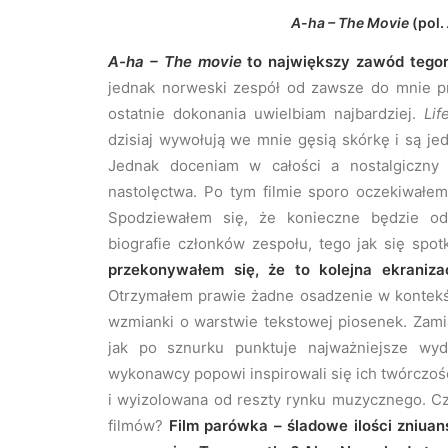
A-ha – The Movie
(pol.
A-ha – The movie
to największy zawód tegoro
jednak norweski zespół od zawsze do mnie prz
ostatnie dokonania uwielbiam najbardziej.
Li
dzisiaj wywołują we mnie gęsią skórkę i są je
Jednak doceniam w całości a nostalgiczny
nastolęctwa. Po tym filmie sporo oczekiwałem
Spodziewałem się, że konieczne będzie o
biografie członków zespołu, tego jak się spotk
przekonywałem się, że to kolejna ekranizac
Otrzymałem prawie żadne osadzenie w kontekśc
wzmianki o warstwie tekstowej piosenek. Zami
jak po sznurku punktuje najważniejsze wyd
wykonawcy popowi inspirowali się ich twórczości
i wyizolowana od reszty rynku muzycznego. C
filmów?
Film parówka – śladowe ilości zniua