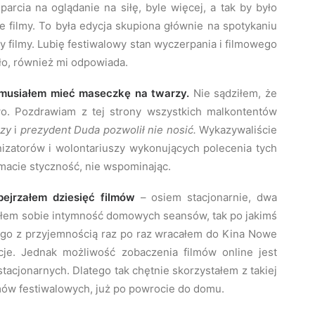
parcia na oglądanie na siłę, byle więcej, a tak by było
e filmy. To była edycja skupiona głównie na spotykaniu
zy filmy. Lubię festiwalowy stan wyczerpania i filmowego
ało, również mi odpowiada.
o musiałem mieć maseczkę na twarzy.
Nie sądziłem, że
wo. Pozdrawiam z tej strony wszystkich malkontentów
rzy
i
prezydent Duda pozwolił nie nosić.
Wykazywaliście
izatorów i wolontariuszy wykonujących polecenia tych
macie styczność, nie wspominając.
ejrzałem dziesięć filmów
– osiem stacjonarnie, dwa
niłem sobie intymność domowych seansów, tak po jakimś
tego z przyjemnością raz po raz wracałem do Kina Nowe
cje. Jednak możliwość zobaczenia filmów online jest
acjonarnych. Dlatego tak chętnie skorzystałem z takiej
ów festiwalowych, już po powrocie do domu.