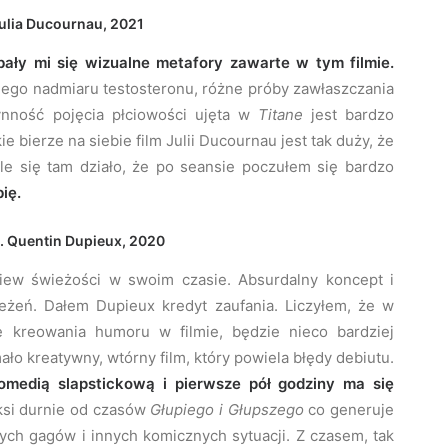
ulia Ducournau, 2021
ały mi się wizualne metafory zawarte w tym filmie.
lnego nadmiaru testosteronu, różne próby zawłaszczania
nność pojęcia płciowości ujęta w
Titane
jest bardzo
 bierze na siebie film Julii Ducournau jest tak duży, że
yle się tam działo, że po seansie poczułem się bardzo
ię.
ż. Quentin Dupieux, 2020
wiew świeżości w swoim czasie. Absurdalny koncept i
zeżeń. Dałem Dupieux kredyt zaufania. Liczyłem, że w
e kreowania humoru w filmie, będzie nieco bardziej
ło kreatywny, wtórny film, który powiela błędy debiutu.
omedią slapstickową i pierwsze pół godziny ma się
ksi durnie od czasów
Głupiego i Głupszego
co generuje
nych gagów i innych komicznych sytuacji. Z czasem, tak