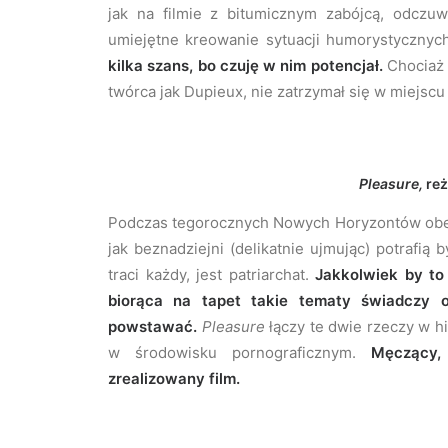
jak na filmie z bitumicznym zabójcą, odcz
umiejętne kreowanie sytuacji humorystycznyc
kilka szans, bo czuję w nim potencjał.
Chociaż 
twórca jak Dupieux, nie zatrzymał się w miejscu i
Pleasure,
reż
Podczas tegorocznych Nowych Horyzontów obej
jak beznadziejni (delikatnie ujmując) potrafi
traci każdy, jest patriarchat.
Jakkolwiek by to 
biorąca na tapet takie tematy świadczy o
powstawać.
Pleasure
łączy te dwie rzeczy w hi
w środowisku pornograficznym.
Męczący, 
zrealizowany film.