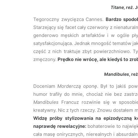
Titane, reż.
J
Tegoroczny zwycięzca Cannes.
Bardzo spodob
Starzejący się facet cały czerwony z nienatura
genderowo męskich artefaktów i w ogóle pły
satysfakcjonująca. Jednak mnogość tematów jakie
część z nich traktuje zbyt powierzchniowo. T
zmęczony.
Prędko nie wrócę, ale kiedyś to zrob
Mandibules
, re
Doceniam
Morderczą oponę
. Był to jakiś po
humor trafiły do mnie, chociaż nie bez zastr
Mandibules
Francuz rozwinie się w sposobi
kreatywny. Nic z tych rzeczy. Znowu dostałem ma
Widzę próby stylizowania na epizodyczną k
naprawdę rewelacyjne:
bohaterowie to najwię
cała masę onirycznych, nierealnych i absurdal