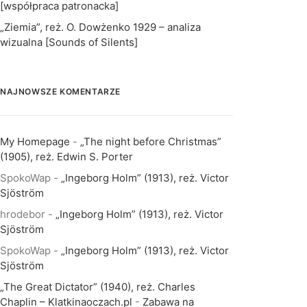
[współpraca patronacka]
„Ziemia”, reż. O. Dowżenko 1929 – analiza
wizualna [Sounds of Silents]
NAJNOWSZE KOMENTARZE
My Homepage
-
„The night before Christmas”
(1905), reż. Edwin S. Porter
SpokoWap
-
„Ingeborg Holm” (1913), reż. Victor
Sjöström
hrodebor
-
„Ingeborg Holm” (1913), reż. Victor
Sjöström
SpokoWap
-
„Ingeborg Holm” (1913), reż. Victor
Sjöström
„The Great Dictator” (1940), reż. Charles
Chaplin – Klatkinaoczach.pl
-
Zabawa na