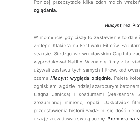
Poniżej przeczytacie kilka zdań moich wraż
oglądania.
Hiacynt
, reż. Pi
W momencie gdy piszę to zestawienie to dzie
Złotego Klakiera na Festiwalu Filmów Fabula
seansie. Siedząc we wrocławskim Capitolu zac
wyprodukował Netflix. Wizualnie filmy z tej
sta
używali zestawu tych samych filtrów, kadrowani
czemu
Hiacynt
wygląda obłędnie.
Paleta kolo
ogniskiem, a gdzie indziej szaroburym betone
(Jagna Janicka) i kostiumami (Aleksandra S
zrozumianej minionej epoki. Jakkolwiek fi
przedstawienia historii wydał mi się dość ni
okazję zrewidować swoją ocenę.
Premiera na Ne