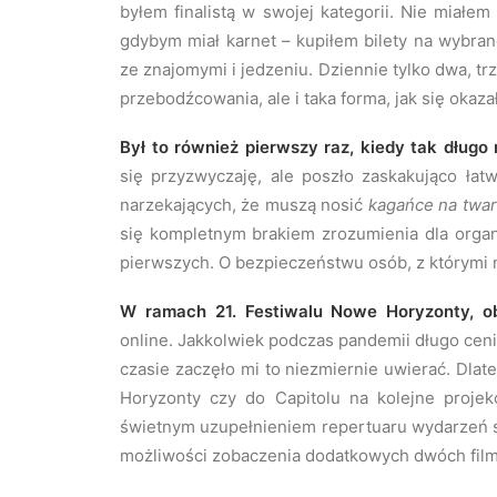
byłem finalistą w swojej kategorii. Nie miałem 
gdybym miał karnet – kupiłem bilety na wybran
ze znajomymi i jedzeniu. Dziennie tylko dwa, tr
przebodźcowania, ale i taka forma, jak się okaz
Był to również pierwszy raz, kiedy tak dług
się przyzwyczaję, ale poszło zaskakująco łat
narzekających, że muszą nosić
kagańce na twa
się kompletnym brakiem zrozumienia dla organ
pierwszych. O bezpieczeństwu osób, z którymi 
W ramach 21. Festiwalu Nowe Horyzonty, ob
online. Jakkolwiek podczas pandemii długo ce
czasie zaczęło mi to niezmiernie uwierać. Dla
Horyzonty czy do Capitolu na kolejne projek
świetnym uzupełnieniem repertuaru wydarzeń st
możliwości zobaczenia dodatkowych dwóch film