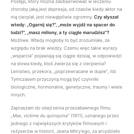
Postęp, który można zaobserwować w leczeniu
choroby jaką jest depresja, od czasów kiedy aktor na
nią cierpiał, jest niewątpliwie ogromny.
Czy słyszał
wtedy: „Ogarnij się?”, „może wyjdź na spacer do
ludzi?”, „masz miliony, a ty ciągle marudzisz”?
Możliwe. Wtedy mogłoby to być zrozumiałe, ze
względu na brak wiedzy. Czemu więc takie wyrazy
„wsparcia” pojawiają się ciągle dzisiaj, w odpowiedzi
na słowa kiedy, ktoś zwierza się z cierpienia?
Lenistwo, przekora, „poprzewracane w dupie”, itd.
Tymczasem przyczyną mogą być czynniki
biologiczne, hormonalne, genetyczne, traumy i wiele
innych.
Zapraszam do obejrzenia przezabawnego filmu
„Max, victime du quinquina”
(1911), uznanego przez
jednego z największych krytyków filmowych i
reżyserów w historii, Jeana Mitry’ego, za arcydzieło