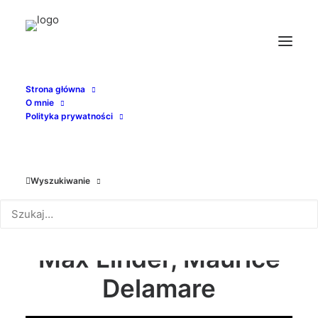
Strona główna
O mnie
Polityka prywatności
Wyszukiwanie
„Max, victime du
quinquina”
(1911), reż.
Max Linder, Maurice
Delamare