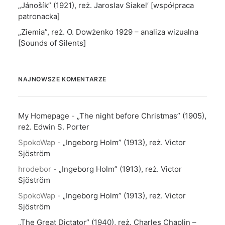
„Jánošík” (1921), reż. Jaroslav Siakel’ [współpraca
patronacka]
„Ziemia”, reż. O. Dowżenko 1929 – analiza wizualna
[Sounds of Silents]
NAJNOWSZE KOMENTARZE
My Homepage
-
„The night before Christmas” (1905),
reż. Edwin S. Porter
SpokoWap
-
„Ingeborg Holm” (1913), reż. Victor
Sjöström
hrodebor
-
„Ingeborg Holm” (1913), reż. Victor
Sjöström
SpokoWap
-
„Ingeborg Holm” (1913), reż. Victor
Sjöström
„The Great Dictator” (1940), reż. Charles Chaplin –