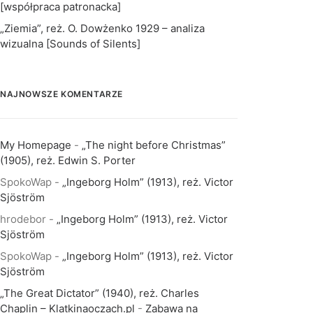
[współpraca patronacka]
„Ziemia”, reż. O. Dowżenko 1929 – analiza
wizualna [Sounds of Silents]
NAJNOWSZE KOMENTARZE
My Homepage
-
„The night before Christmas”
(1905), reż. Edwin S. Porter
SpokoWap
-
„Ingeborg Holm” (1913), reż. Victor
Sjöström
hrodebor
-
„Ingeborg Holm” (1913), reż. Victor
Sjöström
SpokoWap
-
„Ingeborg Holm” (1913), reż. Victor
Sjöström
„The Great Dictator” (1940), reż. Charles
Chaplin – Klatkinaoczach.pl
-
Zabawa na