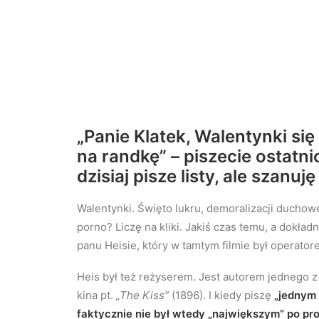
„Panie Klatek, Walentynki się z
na randkę” – piszecie ostatni
dzisiaj pisze listy, ale szanuj
Walentynki. Święto lukru, demoralizacji duchowe
porno? Liczę na kliki. Jakiś czas temu, a dokładni
panu Heisie, który w tamtym filmie był operato
Heis był też reżyserem. Jest autorem jednego z
kina pt.
„The Kiss”
(1896). I kiedy piszę
„jednym 
faktycznie nie był wtedy „największym” po pro