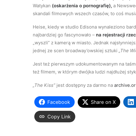
Watykan
(oskarżenia o pornografię),
a Newsweek
skandali filmowych wszech czasów, to coś musi
Heise, kiedy w studio Edisona wynaleziono bardz
najbardziej go fascynowało –
na rejestracji rze
„wyszli” z kamerą w miasto. Jednak najsłynnie
jednej ze scen broadway’owskiej sztuki
„The Wi
Jest też pierwszym udokumentowanym na taśmi
też filmem, w którym dwójka ludzi najdłużej styk
„The Kiss”
jest dostępny za darmo na
archive.or
Facebook
Share on X
Copy Link