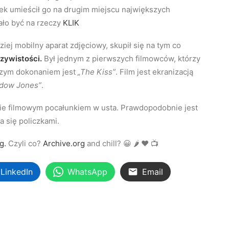
 umieścił go na drugim miejscu największych
ało być na rzeczy
KLIK
iej mobilny aparat zdjęciowy, skupił się na tym co
czywistości.
Był jednym z pierwszych filmowców, którzy
jszym dokonaniem jest
„The Kiss”
. Film jest ekranizacją
dow Jones”
.
e filmowym pocałunkiem w usta. Prawdopodobnie jest
a się policzkami.
g.
Czyli co?
Archive.org
and chill?
😀
🌶
♥
📺
LinkedIn
WhatsApp
Email