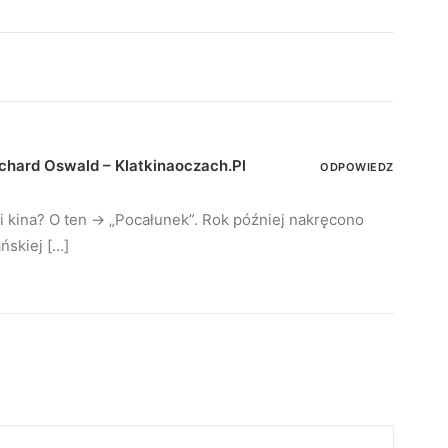
Richard Oswald – Klatkinaoczach.pl
ODPOWIEDZ
i kina? O ten -> „Pocałunek”. Rok później nakręcono
ńskiej […]