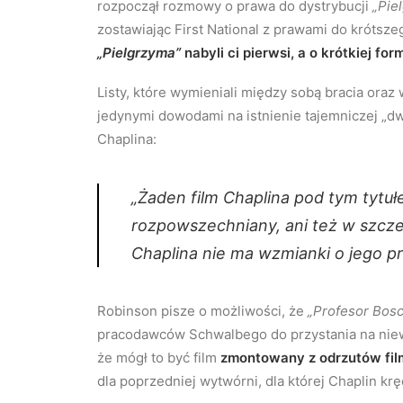
rozpoczął rozmowy o prawa do dystrybucji
„Pie
zostawiając First National z prawami do krótsz
„Pielgrzyma”
nabyli ci pierwsi, a o krótkiej fo
Listy, które wymieniali między sobą bracia ora
jedynymi dowodami na istnienie tajemniczej „dw
Chaplina:
„Żaden film Chaplina pod tym tytuł
rozpowszechniany, ani też w szcz
Chaplina nie ma wzmianki o jego pr
Robinson pisze o możliwości, że
„Profesor Bos
pracodawców Schwalbego do przystania na niewy
że mógł to być film
zmontowany z odrzutów fi
dla poprzedniej wytwórni, dla której Chaplin kręc