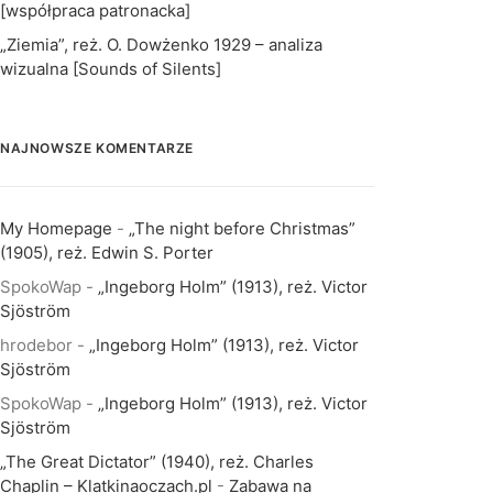
[współpraca patronacka]
„Ziemia”, reż. O. Dowżenko 1929 – analiza
wizualna [Sounds of Silents]
NAJNOWSZE KOMENTARZE
My Homepage
-
„The night before Christmas”
(1905), reż. Edwin S. Porter
SpokoWap
-
„Ingeborg Holm” (1913), reż. Victor
Sjöström
hrodebor
-
„Ingeborg Holm” (1913), reż. Victor
Sjöström
SpokoWap
-
„Ingeborg Holm” (1913), reż. Victor
Sjöström
„The Great Dictator” (1940), reż. Charles
Chaplin – Klatkinaoczach.pl
-
Zabawa na