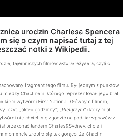
cznica urodzin Charlesa Spencera
 się o czym napisać tutaj z tej
eszczać notki z Wikipedii.
ziej tajemniczych filmów aktora/reżysera, czyli o
achowany fragment tego filmu. Był jednym z punktów
u między Chaplinem, którego reprezentował jego brat
nikiem wytwórni First National. Głównym filmem,
y (czyt. „około godzinny”)
„Pielgrzym”
(który miał
twórni nie chcieli się zgodzić na podział wpływów z
miał przekonać tandem Charles&Sydney, chcieli
 momencie zrobiło się tak gorąco, że Chaplin