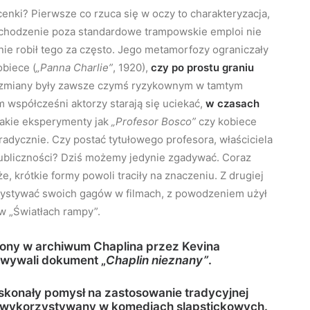
ki? Pierwsze co rzuca się w oczy to charakteryzacja,
ychodzenie poza standardowe trampowskie emploi nie
ie robił tego za często. Jego metamorfozy ograniczały
obiece (
„Panna Charlie”
, 1920),
czy po prostu graniu
ie zmiany były zawsze czymś ryzykownym w tamtym
m współcześni aktorzy starają się uciekać,
w czasach
takie eksperymenty jak
„Profesor Bosco”
czy kobiece
adycznie. Czy postać tytułowego profesora, właściciela
publiczności? Dziś możemy jedynie zgadywać. Coraz
, krótkie formy powoli traciły na znaczeniu. Z drugiej
orzystywać swoich gagów w filmach, z powodzeniem użył
 w „Światłach rampy”.
iony w archiwum Chaplina przez Kevina
owywali dokument „
Chaplin nieznany”
.
oskonały pomysł na zastosowanie tradycyjnej
ył wykorzystywany w komediach slapstickowych.