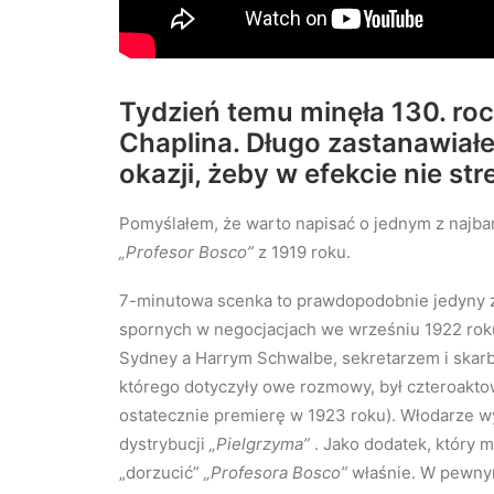
Tydzień temu minęła 130. ro
Chaplina. Długo zastanawiałem
okazji, żeby w efekcie nie str
Pomyślałem, że warto napisać o jednym z najbard
„Profesor Bosco”
z 1919 roku.
7-minutowa scenka to prawdopodobnie jedyny z
spornych w negocjacjach we wrześniu 1922 rok
Sydney a Harrym Schwalbe, sekretarzem i skarb
którego dotyczyły owe rozmowy, był czteroaktow
ostatecznie premierę w 1923 roku). Włodarze wy
dystrybucji
„Pielgrzyma”
. Jako dodatek, który 
„dorzucić”
„Profesora Bosco”
właśnie. W pewnym