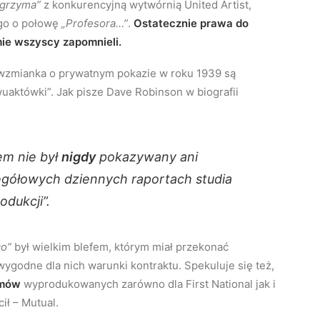
lgrzyma”
z konkurencyjną wytwórnią United Artist,
ego o połowę
„Profesora…”
.
Ostatecznie prawa do
rmie wszyscy zapomnieli.
z wzmianka o prywatnym pokazie w roku 1939 są
uaktówki”. Jak pisze Dave Robinson w biografii
em nie był
nigdy
pokazywany ani
egółowych dziennych raportach studia
odukcji”.
co”
był wielkim blefem, którym miał przekonać
godne dla nich warunki kontraktu. Spekuluje się też,
lmów
wyprodukowanych zarówno dla First National jak i
ił – Mutual.