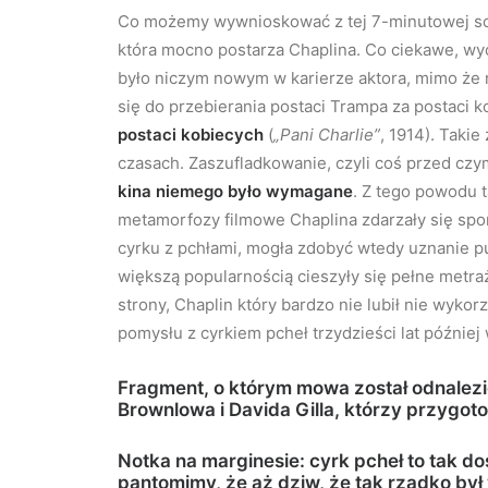
Co możemy wywnioskować z tej 7-minutowej scen
która mocno postarza Chaplina. Co ciekawe, w
było niczym nowym w karierze aktora, mimo że n
się do przebierania postaci Trampa za postaci k
postaci kobiecych
(
„Pani Charlie”
, 1914). Tak
czasach. Zaszufladkowanie, czyli coś przed czy
kina niemego było wymagane
. Z tego powodu 
metamorfozy filmowe Chaplina zdarzały się spor
cyrku z pchłami, mogła zdobyć wtedy uznanie 
większą popularnością cieszyły się pełne metraże
strony, Chaplin który bardzo nie lubił nie wyk
pomysłu z cyrkiem pcheł trzydzieści lat później
Fragment, o którym mowa został odnalez
Brownlowa i Davida Gilla, którzy przygot
Notka na marginesie: cyrk pcheł to tak d
pantomimy, że aż dziw, że tak rzadko b