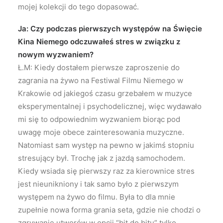
mojej kolekcji do tego dopasować.
Ja: Czy podczas pierwszych występów na Święcie
Kina Niemego odczuwałeś stres w związku z
nowym wyzwaniem?
Ł.M: Kiedy dostałem pierwsze zaproszenie do
zagrania na żywo na Festiwal Filmu Niemego w
Krakowie od jakiegoś czasu grzebałem w muzyce
eksperymentalnej i psychodelicznej, więc wydawało
mi się to odpowiednim wyzwaniem biorąc pod
uwagę moje obece zainteresowania muzyczne.
Natomiast sam występ na pewno w jakimś stopniu
stresujący był. Trochę jak z jazdą samochodem.
Kiedy wsiada się pierwszy raz za kierownice stres
jest nieunikniony i tak samo było z pierwszym
występem na żywo do filmu. Była to dla mnie
zupełnie nowa forma grania seta, gdzie nie chodzi o
zgrywanie utworów w opcji “bit do bitu” tylko