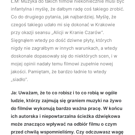
Ł.M: Muzyka do takich filmów niekoniecznie musi być
infantylna i myślę, że dałbym radę coś takiego zrobić.
Co do drugiego pytania, jak najbardziej. Myślę, że
czegoś takiego udało mi się dokonać w Krakowie
przy okazji seansu „Alicji w Kranie Czarów”.
Sięgnąłem wtedy po dość dziwne płyty, których
nigdy nie zagrałbym w innych warunkach, a wtedy
doskonale dopasowały się do niektórych scen, i w
mojej opinii nadały temu filmowi zupełnie nowej
jakości. Pamiętam, że bardzo ładnie to wtedy
„siadło”.
Ja: Uważam, że to co robisz i to co robią w ogóle
ludzie, którzy zajmują się graniem muzyki na żywo
do filmów wykonują bardzo ważna pracę. W końcu
ich autorska i niepowtarzalna ścieżka dźwiękowa
może znacząco wpływać na odbiór filmu o czym
przed chwilą wspomnieliśmy. Czy odczuwasz wagę