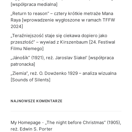
[współpraca medialna]
„Return to reason” – cztery krótkie metraże Mana
Raya [wprowadzenie wygłoszone w ramach TFFW
2024]
„Teraźniejszość staje się ciekawa dopiero jako
przeszłość” – wywiad z Kirszenbaum [24. Festiwal
Filmu Niemego]
„Jánošík” (1921), reż. Jaroslav Siakel’ [współpraca
patronacka]
„Ziemia”, reż. O. Dowżenko 1929 – analiza wizualna
[Sounds of Silents]
NAJNOWSZE KOMENTARZE
My Homepage
-
„The night before Christmas” (1905),
reż. Edwin S. Porter