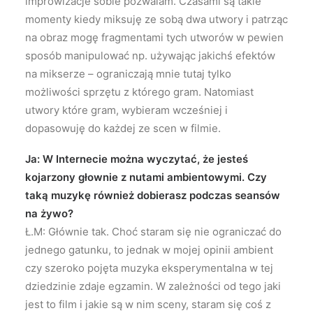
improwizacje sobie pozwalam. Czasami są takie
momenty kiedy miksuję ze sobą dwa utwory i patrząc
na obraz mogę fragmentami tych utworów w pewien
sposób manipulować np. używając jakichś efektów
na mikserze – ograniczają mnie tutaj tylko
możliwości sprzętu z którego gram. Natomiast
utwory które gram, wybieram wcześniej i
dopasowuję do każdej ze scen w filmie.
Ja: W Internecie można wyczytać, że jesteś
kojarzony głownie z nutami ambientowymi. Czy
taką muzykę również dobierasz podczas seansów
na żywo?
Ł.M: Głównie tak. Choć staram się nie ograniczać do
jednego gatunku, to jednak w mojej opinii ambient
czy szeroko pojęta muzyka eksperymentalna w tej
dziedzinie zdaje egzamin. W zależności od tego jaki
jest to film i jakie są w nim sceny, staram się coś z