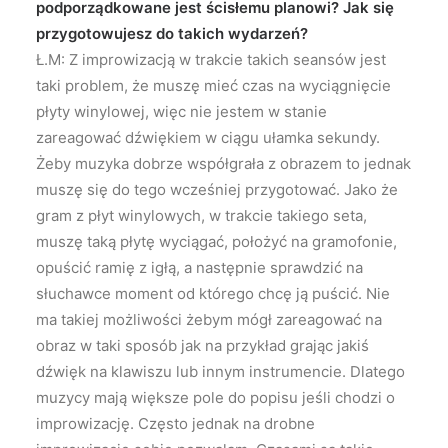
podporządkowane jest ścisłemu planowi? Jak się
przygotowujesz do takich wydarzeń?
Ł.M: Z improwizacją w trakcie takich seansów jest
taki problem, że muszę mieć czas na wyciągnięcie
płyty winylowej, więc nie jestem w stanie
zareagować dźwiękiem w ciągu ułamka sekundy.
Żeby muzyka dobrze współgrała z obrazem to jednak
muszę się do tego wcześniej przygotować. Jako że
gram z płyt winylowych, w trakcie takiego seta,
muszę taką płytę wyciągać, położyć na gramofonie,
opuścić ramię z igłą, a następnie sprawdzić na
słuchawce moment od którego chcę ją puścić. Nie
ma takiej możliwości żebym mógł zareagować na
obraz w taki sposób jak na przykład grając jakiś
dźwięk na klawiszu lub innym instrumencie. Dlatego
muzycy mają większe pole do popisu jeśli chodzi o
improwizację. Często jednak na drobne