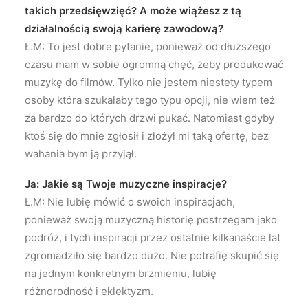
takich przedsięwzięć? A może wiążesz z tą
działalnością swoją karierę zawodową?
Ł.M: To jest dobre pytanie, ponieważ od dłuższego
czasu mam w sobie ogromną chęć, żeby produkować
muzykę do filmów. Tylko nie jestem niestety typem
osoby która szukałaby tego typu opcji, nie wiem też
za bardzo do których drzwi pukać. Natomiast gdyby
ktoś się do mnie zgłosił i złożył mi taką ofertę, bez
wahania bym ją przyjął.
Ja: Jakie są Twoje muzyczne inspiracje?
Ł.M: Nie lubię mówić o swoich inspiracjach,
ponieważ swoją muzyczną historię postrzegam jako
podróż, i tych inspiracji przez ostatnie kilkanaście lat
zgromadziło się bardzo dużo. Nie potrafię skupić się
na jednym konkretnym brzmieniu, lubię
różnorodność i eklektyzm.