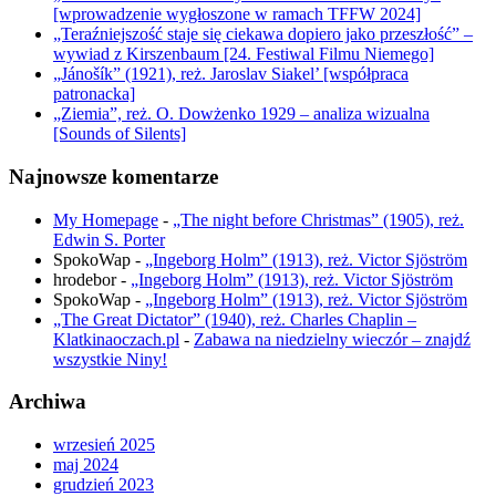
[wprowadzenie wygłoszone w ramach TFFW 2024]
„Teraźniejszość staje się ciekawa dopiero jako przeszłość” –
wywiad z Kirszenbaum [24. Festiwal Filmu Niemego]
„Jánošík” (1921), reż. Jaroslav Siakel’ [współpraca
patronacka]
„Ziemia”, reż. O. Dowżenko 1929 – analiza wizualna
[Sounds of Silents]
Najnowsze komentarze
My Homepage
-
„The night before Christmas” (1905), reż.
Edwin S. Porter
SpokoWap
-
„Ingeborg Holm” (1913), reż. Victor Sjöström
hrodebor
-
„Ingeborg Holm” (1913), reż. Victor Sjöström
SpokoWap
-
„Ingeborg Holm” (1913), reż. Victor Sjöström
„The Great Dictator” (1940), reż. Charles Chaplin –
Klatkinaoczach.pl
-
Zabawa na niedzielny wieczór – znajdź
wszystkie Niny!
Archiwa
wrzesień 2025
maj 2024
grudzień 2023