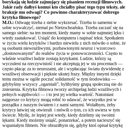
borykają się ludzie zajmujący się pisaniem recenzji filmowych.
Jakie rady dałbyś komuś kto chciałby pisać tego typu teksty, ale
brakuje mu odwagi? Co powinno charakteryzować dobrego
krytyka filmowego?
M.O.:
Odwagę trzeba z siebie wykrzesać. Trzeba to samemu w
sobie wywalczyć, niemal po Nietzscheańsku. Trzeba zaczaić się na
samego siebie: na ten moment, kiedy mamy w sobie najmniej lęku i
wtedy zaatakować. Usiąść do komputera i napisać tekst. Spotkałem
w życiu wielu krytyków i bardzo niewielu z nich mówiło o sobie, że
są osobami niewrażliwymi, pozbawionymi neuroz i wzorcowo
„dostosowanymi” do realiów życia w ponowoczesności. Często to
właśnie wrażliwi ludzie zostają krytykami. Ludzie, którzy są
wyczuleni na rzeczywistość i nie akceptują jej w stu procentach —
często płacąc za to neurozami, ale i wypłacając światu dywidendę z
wrażliwej obserwacji i pięknie ukutej frazy. Między innymi dzięki
temu można w ogóle poczuć solidarność w tym środowisku —
gdybyśmy wszyscy „ogarniali”, bylibyśmy grupą społeczną nie do
zniesienia. Krytyka filmowa tworzy archipelag ludzi wrażliwych i
pełnych wątpliwości — i to jest jej wielka wartość. Natomiast
najgorsze co krytycy mogą robić to udawać, że wszystko jest w
porządku z naszym światem i z nami samymi. Wolałbym, żeby
krytycy łatwiej się otwierali i mówili o tym, co ich uwiera w tym
świecie. Myślę, że lepiej jest wtedy, kiedy dzielimy się swoimi
lękami. Kiedy możemy usiąść, ponarzekać, a potem nacieszyć się
wspaniałym filmem. Nie obraziłbym się, gdyby ktoś opisał krytykę