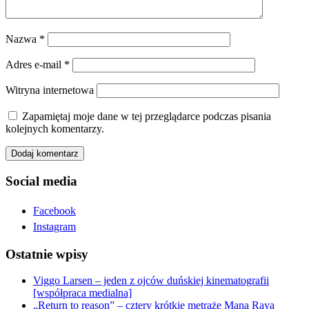
Nazwa
*
Adres e-mail
*
Witryna internetowa
Zapamiętaj moje dane w tej przeglądarce podczas pisania
kolejnych komentarzy.
Social media
Facebook
Instagram
Ostatnie wpisy
Viggo Larsen – jeden z ojców duńskiej kinematografii
[współpraca medialna]
„Return to reason” – cztery krótkie metraże Mana Raya