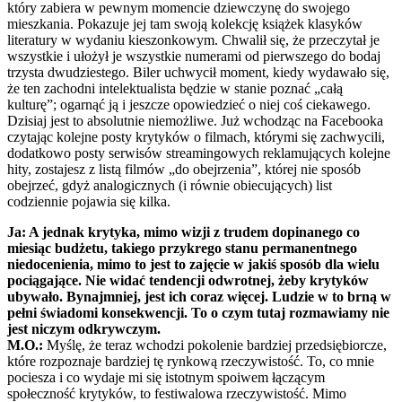
który zabiera w pewnym momencie dziewczynę do swojego
mieszkania. Pokazuje jej tam swoją kolekcję książek klasyków
literatury w wydaniu kieszonkowym. Chwalił się, że przeczytał je
wszystkie i ułożył je wszystkie numerami od pierwszego do bodaj
trzysta dwudziestego. Biler uchwycił moment, kiedy wydawało się,
że ten zachodni intelektualista będzie w stanie poznać „całą
kulturę”; ogarnąć ją i jeszcze opowiedzieć o niej coś ciekawego.
Dzisiaj jest to absolutnie niemożliwe. Już wchodząc na Facebooka
czytając kolejne posty krytyków o filmach, którymi się zachwycili,
dodatkowo posty serwisów streamingowych reklamujących kolejne
hity, zostajesz z listą filmów „do obejrzenia”, której nie sposób
obejrzeć, gdyż analogicznych (i równie obiecujących) list
codziennie pojawia się kilka.
Ja: A jednak krytyka, mimo wizji z trudem dopinanego co
miesiąc budżetu, takiego przykrego stanu permanentnego
niedocenienia, mimo to jest to zajęcie w jakiś sposób dla wielu
pociągające. Nie widać tendencji odwrotnej, żeby krytyków
ubywało. Bynajmniej, jest ich coraz więcej. Ludzie w to brną w
pełni świadomi konsekwencji. To o czym tutaj rozmawiamy nie
jest niczym odkrywczym.
M.O.:
Myślę, że teraz wchodzi pokolenie bardziej przedsiębiorcze,
które rozpoznaje bardziej tę rynkową rzeczywistość. To, co mnie
pociesza i co wydaje mi się istotnym spoiwem łączącym
społeczność krytyków, to festiwalowa rzeczywistość. Mimo