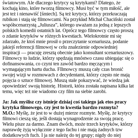
światowym. Ale dlaczego krytycy są krytykami? Dlatego, że
kochają kino, które tworzą filmowcy. Musi być w tym miłość, ale
jest też i nienawiść [śmiech]. Są też krytycy, którzy przekraczają
rubikon i stają się filmowcami. Na przykład Michał Chaciński został
współscenarzystą „Juliusza”, którego uważam za jedną z lepszych
polskich komedii ostatnich lat. Oprócz tego filmowcy często proszą
o zdanie krytyków w różnych kwestiach. Wielokrotnie mi się
zdarzało, że ktoś mnie prosił o przeczytanie scenariusza, podanie
jakiejś referencji filmowej w celu znalezienie odpowiedniej
inspiracji — pracuję zresztą obecnie jako konsultant scenariuszowy.
Filmowcy to ludzie, którzy spędzają mnóstwo czasu ubiegając się o
dofinansowania, co czyni ten zawód bardzo męczącym i
wymagającym hartu ducha. FIlmowcy muszą cały czas bronić
swojej wizji w rozmowach z decydentami, którzy często nie mają
pojęcia o sztuce filmowej. Muszą stale pokazywać, że wiedzą jak
opowiedzieć swoją historię. Historii, która została napisana kilka lat
temu, więc też nie wiadomo czy film na siebie zarobi.
Ja: Jak myślisz czy istnieje dzisiaj coś takiego jak etos pracy
krytyka filmowego, czy jest to kwestia bardzo rozmyta?
M.O.:
Myślę, że jest to w dużej mierze rozmyte. Myślę, że krytycy
filmowi cieszą się, jeśli dostają wynagrodzenie za swoją pracę.
Wielu pisze za darmo. Znam dwóch, może trzech krytyków, którzy
naprawdę żyją wyłącznie z tego fachu i nie mają żadnych tzw
dodatkowych fuch. I ja nie należę do tej grupy; nigdy do niej