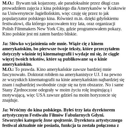
M.O.:
Bywam tak kojarzony, ale paradoksalnie przez długi czas
prowadziłem zajęcia z kina polskiego dla Amerykanów w Krakowie
na Uniwersytecie Jagiellońskim, więc czuję się przez to jak
popularyzator polskiego kina. Również m.in. dzięki gdyńskiemu
festiwalowi, dla którego pracowałem trzy lata, oraz organizacji
Polish Filmmakers New York City, gdzie programowałem pokazy.
Kino polskie jest mi zatem bardzo bliskie.
Ja: Słówko wyjaśnienia ode mnie. Wiąże cię z kinem
amerykańskim, bo pierwsze twoje teksty, które przeczytałem
dotyczyły właśnie tej kinematografii i wydaje mi się, że ciągle
więcej twoich tekstów, które są publikowane są o kinie
amerykańskim.
M.O.:
To prawda. Kino amerykańskie zawsze bardziej mnie
fascynowało. Doktorat robiłem na amerykanistyce UJ. I na pewno
ze wszystkich kinematografii na kinie amerykańskim najbardziej się
znam i najbardziej swobodnie czuje się na tym obszarze. No i same
Stany Zjednoczone odegrały w moim życiu rolę inspirującą i
motywującą, więc USA zawsze gdzieś na moim horyzoncie się
znajduje.
Ja: Wróćmy do kina polskiego. Byłeś trzy lata dyrektorem
artystycznym Festiwalu Filmów Fabularnych Gdyni.
Stworzyłeś kategorię
Inne spojrzenie
. Dyrektora artystycznego
festiwal aktualnie nie posiada, funkcja ta została połączona z