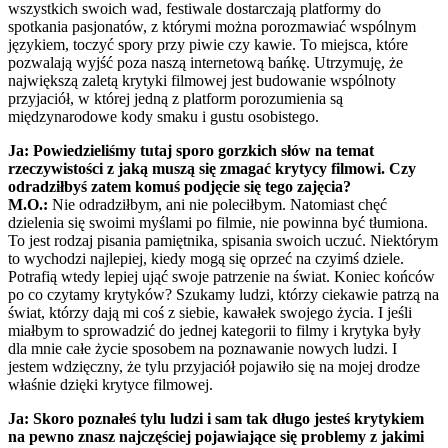
wszystkich swoich wad, festiwale dostarczają platformy do
spotkania pasjonatów, z którymi można porozmawiać wspólnym
językiem, toczyć spory przy piwie czy kawie. To miejsca, które
pozwalają wyjść poza naszą internetową bańkę. Utrzymuję, że
największą zaletą krytyki filmowej jest budowanie wspólnoty
przyjaciół, w której jedną z platform porozumienia są
międzynarodowe kody smaku i gustu osobistego.
Ja: Powiedzieliśmy tutaj sporo gorzkich słów na temat
rzeczywistości z jaką muszą się zmagać krytycy filmowi. Czy
odradziłbyś zatem komuś podjęcie się tego zajęcia?
M.O.:
Nie odradziłbym, ani nie poleciłbym. Natomiast chęć
dzielenia się swoimi myślami po filmie, nie powinna być tłumiona.
To jest rodzaj pisania pamiętnika, spisania swoich uczuć. Niektórym
to wychodzi najlepiej, kiedy mogą się oprzeć na czyimś dziele.
Potrafią wtedy lepiej ująć swoje patrzenie na świat. Koniec końców
po co czytamy krytyków? Szukamy ludzi, którzy ciekawie patrzą na
świat, którzy dają mi coś z siebie, kawałek swojego życia. I jeśli
miałbym to sprowadzić do jednej kategorii to filmy i krytyka były
dla mnie całe życie sposobem na poznawanie nowych ludzi. I
jestem wdzięczny, że tylu przyjaciół pojawiło się na mojej drodze
właśnie dzięki krytyce filmowej.
Ja: Skoro poznałeś tylu ludzi i sam tak długo jesteś krytykiem
na pewno znasz najczęściej pojawiające się problemy z jakimi