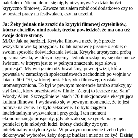
należałem. Nie udało mi się nigdy utrzymywać z działalności
krytyczno-filmowej. Zawsze musiałem robić coś dodatkowo czy to
w postaci pracy na festiwalach, czy na uczelni.
Ja: Żeby jednak nie zrazić do krytyki filmowej czytelników,
którzy chcieliby nimi zostać, trzeba powiedzieć, że ma ona też
swoje dobre strony.
M.O.:
Jak najbardziej. Krytyka filmowa może być przede
wszystkim wielką przygodą. To tak naprawdę pisanie o sobie; o
swoim sposobie doświadczania świata. Krytyka artystyczna próbą
opisania świata, w którym żyjemy. Jednak rozstajemy się obecnie ze
światem, w którym jest to w pełnym znaczeniu tego słowa
„profesja”. My wciąż nie odżałowaliśmy, pewnej wizji, która
powstała w zamożnych społeczeństwach zachodnich po wojnie w
latach ’60 i ’70, w której postać krytyka filmowego została
uromantyczniona. To był w pewnym momencie bardzo atrakcyjny
styl życia, który przedstawił w filmie „Zagraj to jeszcze raz, Sam”
Woody Allen. Szczególnie w latach ’70 funkcjonowała ekscytująca
kultura filmowa. I wydawało się w pewnym momencie, że to jest
pomysł na życie. To było seksowne. To było ciągłym
intelektualnym wyzwaniem i przygodą. I ten moment
ekonomicznego prosperity, gdy okazało się że rynek pracy nie
pomieści tylu młodych ludzi, którzy chcieliby żyć tym
intelektualnym stylem życia. W pewnym momencie trzeba było
dokonywać wyborów, żeby dopiąć budżet i mieć za co żyć. Dzisiaj