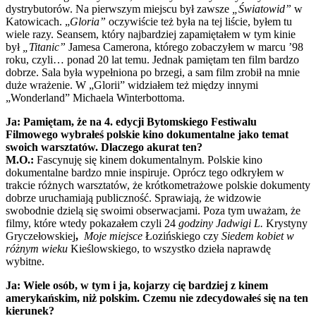
dystrybutorów. Na pierwszym miejscu był zawsze
„Światowid”
w
Katowicach. „
Gloria”
oczywiście też była na tej liście, byłem tu
wiele razy. Seansem, który najbardziej zapamiętałem w tym kinie
był
„Titanic”
Jamesa Camerona, którego zobaczyłem w marcu ’98
roku, czyli… ponad 20 lat temu. Jednak pamiętam ten film bardzo
dobrze. Sala była wypełniona po brzegi, a sam film zrobił na mnie
duże wrażenie. W „Glorii” widziałem też między innymi
„Wonderland” Michaela Winterbottoma.
Ja: Pamiętam, że na 4. edycji Bytomskiego Festiwalu
Filmowego wybrałeś polskie kino dokumentalne jako temat
swoich warsztatów. Dlaczego akurat ten?
M.O.:
Fascynuję się kinem dokumentalnym. Polskie kino
dokumentalne bardzo mnie inspiruje. Oprócz tego odkryłem w
trakcie różnych warsztatów, że krótkometrażowe polskie dokumenty
dobrze uruchamiają publiczność. Sprawiają, że widzowie
swobodnie dzielą się swoimi obserwacjami. Poza tym uważam, że
filmy, które wtedy pokazałem czyli 24
godziny Jadwigi L.
Krystyny
Gryczełowskiej
,
Moje miejsce
Łozińskiego czy
Siedem kobiet w
różnym wieku
Kieślowskiego, to wszystko dzieła naprawdę
wybitne.
Ja: Wiele osób, w tym i ja, kojarzy cię bardziej z kinem
amerykańskim, niż polskim. Czemu nie zdecydowałeś się na ten
kierunek?