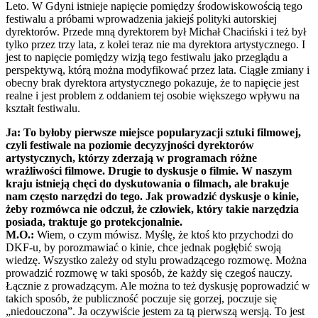
Leto. W Gdyni istnieje napięcie pomiędzy środowiskowością tego
festiwalu a próbami wprowadzenia jakiejś polityki autorskiej
dyrektorów. Przede mną dyrektorem był Michał Chaciński i też był
tylko przez trzy lata, z kolei teraz nie ma dyrektora artystycznego. I
jest to napięcie pomiędzy wizją tego festiwalu jako przeglądu a
perspektywą, którą można modyfikować przez lata. Ciągłe zmiany i
obecny brak dyrektora artystycznego pokazuje, że to napięcie jest
realne i jest problem z oddaniem tej osobie większego wpływu na
kształt festiwalu.
Ja: To byłoby pierwsze miejsce popularyzacji sztuki filmowej,
czyli festiwale na poziomie decyzyjności dyrektorów
artystycznych, którzy zderzają w programach różne
wrażliwości filmowe. Drugie to dyskusje o filmie. W naszym
kraju istnieją chęci do dyskutowania o filmach, ale brakuje
nam często narzędzi do tego. Jak prowadzić dyskusje o kinie,
żeby rozmówca nie odczuł, że człowiek, który takie narzędzia
posiada, traktuje go protekcjonalnie.
M.O.:
Wiem, o czym mówisz. Myślę, że ktoś kto przychodzi do
DKF-u, by porozmawiać o kinie, chce jednak pogłębić swoją
wiedzę. Wszystko zależy od stylu prowadzącego rozmowę. Można
prowadzić rozmowę w taki sposób, że każdy się czegoś nauczy.
Łącznie z prowadzącym. Ale można to też dyskusję poprowadzić w
takich sposób, że publiczność poczuje się gorzej, poczuje się
„niedouczona”. Ja oczywiście jestem za tą pierwszą wersją. To jest