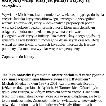
okrojonej wersji, tutaj jest pełna) i wszyscy są
szczęśliwi.
Wywiad z Michałem, jest dla mnie, człowieka aspirującego do bycia
częścią światka krytyczno-filmowego, szczególnie szczególnie
ważny. To człowiek, który w doskonałych proporcjach potrafi
wyważyć pokorę i bezkompromisowość, którą sam chciałbym
osiągnąć, a która moim zdaniem, powinna cechować
jakiegokolwiek krytyka kultury. Rozmawialiśmy o jego gdyńskiej
spuściźnie i roli krytyka filmowego w dzisiejszych czasach. Będę
wracał do tego tekstu w czasach kryzysów twórczych. Bardzo
pomocny, dla mnie ma wymiar wręcz terapeutyczny.
Zapraszam do lektury!
Ja: Jako rodowity Bytomianin zawsze chciałem ci zadać pytanie
czy masz wspomnienia filmowe związane z Bytomiem?
Michał:
Między rokiem 1997 a 2001, czyli przez całe liceum,
jeździłem dużo po kinach śląskich. W Tarnowskich Górach było
tylko kino Europa, w którym bywałem bardzo często. Grano tam
tylko filmy mainstreamowie, które oczywiście oglądałem, ale było
to dla mnie za mało. Zmuszało mnie to, zwłaszcza w weekendy, do
odwiedzin regionalnych kin, które wyświetlały filmy innych