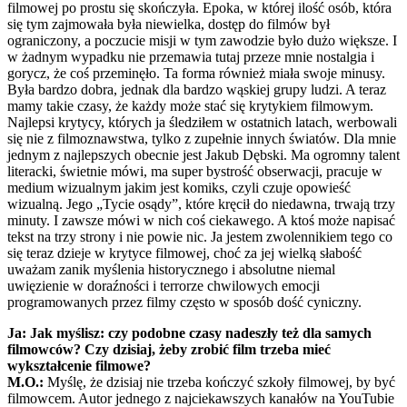
filmowej po prostu się skończyła. Epoka, w której ilość osób, która
się tym zajmowała była niewielka, dostęp do filmów był
ograniczony, a poczucie misji w tym zawodzie było dużo większe. I
w żadnym wypadku nie przemawia tutaj przeze mnie nostalgia i
gorycz, że coś przeminęło. Ta forma również miała swoje minusy.
Była bardzo dobra, jednak dla bardzo wąskiej grupy ludzi. A teraz
mamy takie czasy, że każdy może stać się krytykiem filmowym.
Najlepsi krytycy, których ja śledziłem w ostatnich latach, werbowali
się nie z filmoznawstwa, tylko z zupełnie innych światów. Dla mnie
jednym z najlepszych obecnie jest Jakub Dębski. Ma ogromny talent
literacki, świetnie mówi, ma super bystrość obserwacji, pracuje w
medium wizualnym jakim jest komiks, czyli czuje opowieść
wizualną. Jego „Tycie osądy”, które kręcił do niedawna, trwają trzy
minuty. I zawsze mówi w nich coś ciekawego. A ktoś może napisać
tekst na trzy strony i nie powie nic. Ja jestem zwolennikiem tego co
się teraz dzieje w krytyce filmowej, choć za jej wielką słabość
uważam zanik myślenia historycznego i absolutne niemal
uwięzienie w doraźności i terrorze chwilowych emocji
programowanych przez filmy często w sposób dość cyniczny.
Ja: Jak myślisz: czy podobne czasy nadeszły też dla samych
filmowców? Czy dzisiaj, żeby zrobić film trzeba mieć
wykształcenie filmowe?
M.O.:
Myślę, że dzisiaj nie trzeba kończyć szkoły filmowej, by być
filmowcem. Autor jednego z najciekawszych kanałów na YouTubie