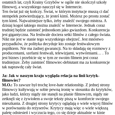
ostatnich lat, czyli Krainy Grzybów w ogóle nie skończył szkoły
filmowej, a wszystkiego nauczył się w Internecie.
Ten świat już się kończy. Świat, w którym instytucje muszą ci dać
stempelek potwierdzający, że jesteś kimś. Możesz po prostu zostać
tym kimś. Najważniejsze tylko, żeby znaleźć swojego mistrza. A
dzisiaj kogoś takiego można znaleźć w Internecie. Jednak coraz
trudniej będzie zaistnieć jednostkom jako gwiazdom. Konkurencja
jest gigantyczna. Na festiwale dociera setki filmów z całego świata.
Nikt nie jest w stanie tego wszystkiego obejrzeć. Jest mnóstwo
przypadków, że polityka decyduje kto zostaje festiwalowym
pupilkiem. Nie ma żadnej gwarancji. Na to składają się rozmowy z
producentami, szefami festiwali, telewizjami, wytwórniami… . To
jest biznes i przebicie się w tym ze swoim filmem jest coraz
trudniejsze. Żeby zaistnieć filmowiec-debiutant ma za konkurencje
tak naprawdę cały świat.
Ja: Jak w naszym kraju wygląda relacja na linii krytyk-
filmowiec?
M.O.:
To zawsze był trochę love-hate relationship. Z jednej strony
filmowcy kultywują w sobie pewną ironię w stosunku do krytyków,
jako ludzi, którzy nigdy nie stanęli na planie filmowym, nigdy nie
zetknęli się z żywiołem a swoje teksty piszą w komforcie swojego
mieszkania. Z drugiej strony krytycy oglądają o wiele więcej filmów
w porównaniu do reżyserów. Krytycy mają więc o wiele większą
paletę odniesień i wyczucia tego, co się dzieje aktualnie w kinie