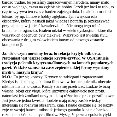
bardzo trudne, bo jesteśmy zapracowanym narodem, mamy mało
czasu wolnego, czasu na zgłębianie hobby. Jeżeli już ktoś to robi, to
często wyrywa ten czas z bardzo zajętego dnia. I mało kto ma taki
luksus, by np. filmowe hobby zgłębiać. Tym większa rola
ekspertów, którzy nasiąkli jakąś wiedzą i potrafią ją przekazywać,
przynajmniej w jakichś kawałeczkach. Nie mogą tego robić
brutalnie i arogancko. Brałem udział w wielu dyskusjach, które dla
wszystkich obecnych były ciekawe. Wszystko jest kwestią stylu
obcowania z drugim człowiekiem innym od naszego zestawie
kompetencji.
Ja: To o czym mówimy teraz to relacja krytyk-odbiorca.
Natomiast jest jeszcze relacja krytyk-krytyk. W USA istnieje
tradycja polemik krytyczno-filmowych na łamach popularnych
gazet. Widzisz szanse na zaszczepienie takiej formy wymiany
myśli w naszym kraju?
M.O.:
To już się kończy. Krytycy są zabiegani i zapracowani.
Kiedyś istniała bogata kultura filmowa w formie polemik, obecnie
nikt nie ma na to czasu. Każdy stara się przetrwać. Ludzie tworzą
własne blogi czy vlogi, które utrzymują całkowicie non profit,
natomiast ich źródłami utrzymania są różne inne prace pozafilmowe.
Jest jeszcze jedna kwestia. Ludzie mają różny zasób wiedzy,
interesują się różnymi obszarami kina. I nagle okazuje się, że każdy
żyje w swojej bańce i miłośnik jednego gatunku kina nie bardzo
rozumie miłośnika innych filmów. Myślę, że pewna epoka krytyki