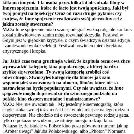
kilkoma innymi. I ta osoba przez kilka lat obsadzała filmy w
Innym spojrzeniu, które de facto jest twoją spuścizną. Jaki był
twój pomysł na tę sekcję? Oraz od razu drugie pytanie: czy
czujesz, że Inne spojrzenie realizowało swój pierwotny cel z
jakim zostały stworzone?
M.O.:
Inne spojrzenie miało szansę odegrać ważną rolę, ale konkurs
został zlikwidowany zanim mógł rozwinąć skrzydła. Festiwal w
Gdyni jest w głębokim kryzysie, o czym świadczyła ostatnia edycja
i zamieszanie wokół selekcji. Festiwal powinien mieć dyrektora
artystycznego i kropka.
Ja: Jakiś czas temu gruchnęła wieść, że kapituła oscarowa chce
wprowadzić kategorię kina popularnego, z której bardzo
szybko się wycofano. Ty swoją kategorią zrobiłeś coś
odwrotnego. Stworzyłeś kategorię dla filmów jak sam
wspomniałeś stworzonych na uboczu, filmów które nie są
nastawione na bycie popularnymi. Czy nie uważasz, że
Inne
spojrzenie
mogło doprowadzić do sztucznego podziału na
polskie kino eksperymentalne i mainstreamowe?
M.O.:
Nie, nie uważam tak. My jesteśmy kinematografią, która
ciągle szuka swojej tożsamości i jest w niej miejsce na tego rodzaju
eksperyment. Nie chodziło mi o stworzenie pewnego rodzaju getta,
tylko o pokazanie widzom, że istnieje innego rodzaju kino.
Pokazanie, że istnieje w Polsce kino poza głównym nurtem: jak np.
„Arbiter uwagi” Jakuba Polakowskiego, albo „Photon” Normana