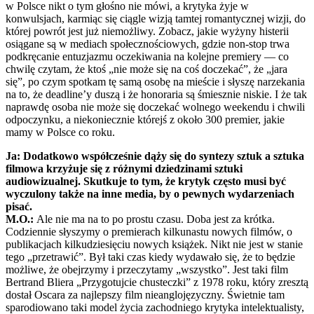
w Polsce nikt o tym głośno nie mówi, a krytyka żyje w
konwulsjach, karmiąc się ciągle wizją tamtej romantycznej wizji, do
której powrót jest już niemożliwy. Zobacz, jakie wyżyny histerii
osiągane są w mediach społecznościowych, gdzie non-stop trwa
podkręcanie entuzjazmu oczekiwania na kolejne premiery — co
chwilę czytam, że ktoś „nie może się na coś doczekać”, że „jara
się”, po czym spotkam tę samą osobę na mieście i słyszę narzekania
na to, że deadline’y duszą i że honoraria są śmiesznie niskie. I że tak
naprawdę osoba nie może się doczekać wolnego weekendu i chwili
odpoczynku, a niekoniecznie którejś z około 300 premier, jakie
mamy w Polsce co roku.
Ja: Dodatkowo współcześnie dąży się do syntezy sztuk a sztuka
filmowa krzyżuje się z różnymi dziedzinami sztuki
audiowizualnej. Skutkuje to tym, że krytyk często musi być
wyczulony także na inne media, by o pewnych wydarzeniach
pisać.
M.O.:
Ale nie ma na to po prostu czasu. Doba jest za krótka.
Codziennie słyszymy o premierach kilkunastu nowych filmów, o
publikacjach kilkudziesięciu nowych książek. Nikt nie jest w stanie
tego „przetrawić”. Był taki czas kiedy wydawało się, że to będzie
możliwe, że obejrzymy i przeczytamy „wszystko”. Jest taki film
Bertrand Bliera „Przygotujcie chusteczki” z 1978 roku, który zresztą
dostał Oscara za najlepszy film nieanglojęzyczny. Świetnie tam
sparodiowano taki model życia zachodniego krytyka intelektualisty,