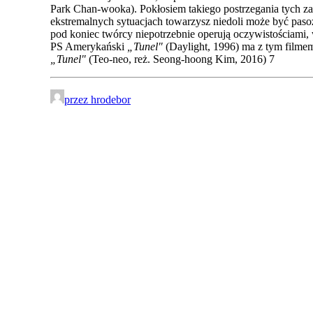
Park Chan-wooka). Pokłosiem takiego postrzegania tych z
ekstremalnych sytuacjach towarzysz niedoli może być pasoży
pod koniec twórcy niepotrzebnie operują oczywistościami, 
PS Amerykański
„Tunel"
(Daylight, 1996) ma z tym filmem 
„Tunel"
(Teo-neo, reż. Seong-hoong Kim, 2016) 7
przez hrodebor