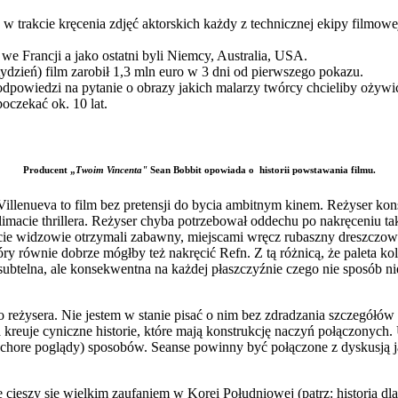
 w trakcie kręcenia zdjęć aktorskich każdy z technicznej ekipy filmow
we Francji a jako ostatni byli Niemcy, Australia, USA.
zień) film zarobił 1,3 mln euro w 3 dni od pierwszego pokazu.
odpowiedzi na pytanie o obrazy jakich malarzy twórcy chcieliby ożywi
oczekać ok. 10 lat.
Producent „
Twoim Vincenta"
Sean Bobbit opowiada o historii powstawania filmu.
Villenueva to film bez pretensji do bycia ambitnym kinem. Reżyser k
imacie thrillera. Reżyser chyba potrzebował oddechu po nakręceniu tak,
kcie widzowie otrzymali zabawny, miejscami wręcz rubaszny dreszczowi
tóry równie dobrze mógłby też nakręcić Refn. Z tą różnicą, że paleta k
subtelna, ale konsekwentna na każdej płaszczyźnie czego nie sposób ni
 reżysera. Nie jestem w stanie pisać o nim bez zdradzania szczegółów fa
kreuje cyniczne historie, które mają konstrukcję naczyń połączonych
h chore poglądy) sposobów. Seanse powinny być połączone z dyskusją
cieszy się wielkim zaufaniem w Korei Południowej (patrz: historia dla 