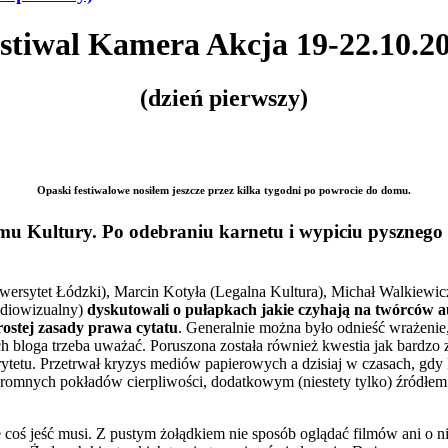
stiwal Kamera Akcja 19-22.10.2
(dzień pierwszy)
Opaski festiwalowe nosiłem jeszcze przez kilka tygodni po powrocie do domu.
u Kultury. Po odebraniu karnetu i wypiciu pysznego 
wersytet Łódzki), Marcin Kotyła (Legalna Kultura), Michał Walkiewi
udiowizualny)
dyskutowali o pułapkach jakie czyhają na twórców au
ostej zasady prawa cytatu
. Generalnie można było odnieść wrażenie,
bloga trzeba uważać. Poruszona została również kwestia jak bardzo zmi
rytetu. Przetrwał kryzys mediów papierowych a dzisiaj w czasach, gdy
i ogromnych pokładów cierpliwości, dodatkowym (niestety tylko) źródłe
 coś jeść musi. Z pustym żołądkiem nie sposób oglądać filmów ani o n