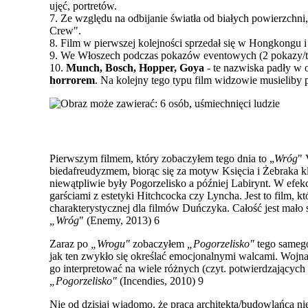
ujęć, portretów.
7. Ze względu na odbijanie światła od białych powierzchni,
Crew".
8. Film w pierwszej kolejności sprzedał się w Hongkongu i 
9. We Włoszech podczas pokazów eventowych (2 pokazy/tyd
10.
Munch, Bosch, Hopper, Goya
- te nazwiska padły w 
horrorem
. Na kolejny tego typu film widzowie musieliby p
Pierwszym filmem, który zobaczyłem tego dnia to „
Wróg
" 
biedafreudyzmem, biorąc się za motyw Księcia i Żebraka kl
niewątpliwie były Pogorzelisko a później Labirynt. W efe
garściami z estetyki Hitchcocka czy Lyncha. Jest to film, k
charakterystycznej dla filmów Duńczyka. Całość jest mało 
„Wróg
" (Enemy, 2013) 6
Zaraz po
„Wrogu"
zobaczyłem
„Pogorzelisko"
tego samego
jak ten zwykło się określać emocjonalnymi walcami. Wojna 
go
interpretować na wiele różnych (czyt. potwierdzającyc
„Pogorzelisko"
(Incendies, 2010) 9
Nie od dzisiaj wiadomo, że praca architekta/budowlańca nie 