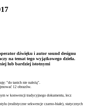
017
perator dźwięku i autor sound designu
aczy
na temat tego wyjątkowego dzieła.
iej lub bardziej istotnymi
ję: "do tanich nie należą".
bejmować 12 obrazów.
onym w konwencji tradycyjnego dokumentu, lecz
tylu (realistyczne sekwencje czarno-białe), statycznych