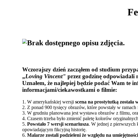
Fe
Wczorajszy dzień zacząłem od studium przypa
„
Loving Vincent"
przez godzinę odpowiadali 
Uznałem, że najlepiej będzie podać Wam te inf
informacjami/ciekawostkami o filmie:
1. W amerykańskiej wersji
scena na prostytutką została 
2. Z ponad 900 tysięcy obrazów, które powstały w ramach f
3. W grudniu planowana jest wystawa obrazów z filmu, or
4. Czasem trzeba było zmienić paletę kolorów oryginalnyc
5.
Powstało 7 wersji scenariusza
. W jednej z pierwszych
opowiadającym fikcyjną historię.
6.
Malarze zostali podzieleni że względu na umiejętnośc