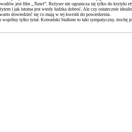
awodów jest film
„Tunel".
Reżyser nie ogranicza się tylko do krytyki e
tem i jak istotna jest wtedy ludzka dobroć. Ale czy ostatecznie ideal
warto dowiedzieć się co mają w tej kwestii do powiedzenia.
wspólny tylko tytuł. Koreański Stallone to taki sympatyczny, trochę pi