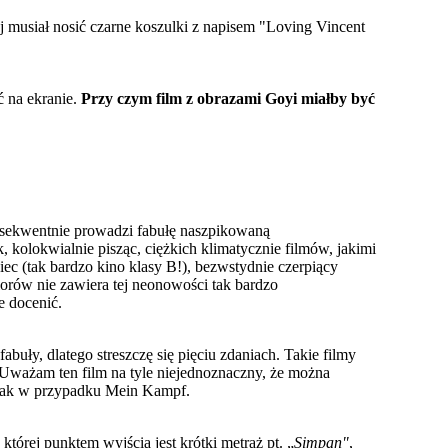
ej musiał nosić czarne koszulki z napisem "Loving Vincent
ć na ekranie.
Przy czym film z obrazami Goyi miałby być
onsekwentnie prowadzi fabułę naszpikowaną
 kolokwialnie pisząc, ciężkich klimatycznie filmów, jakimi
ec (tak bardzo kino klasy B!), bezwstydnie czerpiący
olorów nie zawiera tej neonowości tak bardzo
e docenić.
buły, dlatego streszczę się pięciu zdaniach. Takie filmy
. Uważam ten film na tyle niejednoznaczny, że można
 jak w przypadku Mein Kampf.
której punktem wyjścia jest krótki metraż pt. „
Simpan"
,