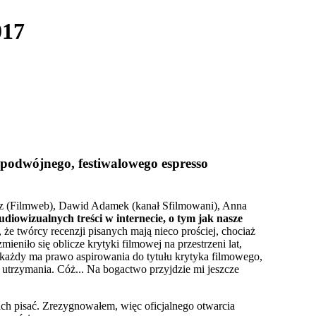
017
podwójnego, festiwalowego espresso
cz (Filmweb), Dawid Adamek (kanał Sfilmowani), Anna
diowizualnych treści w internecie, o tym jak nasze
 że twórcy recenzji pisanych mają nieco prościej, chociaż
eniło się oblicze krytyki filmowej na przestrzeni lat,
 każdy ma prawo aspirowania do tytułu krytyka filmowego,
m utrzymania. Cóż... Na bogactwo przyjdzie mi jeszcze
ich pisać. Zrezygnowałem, więc oficjalnego otwarcia