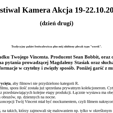
stiwal Kamera Akcja 19-22.10.2
(dzień drugi)
Tradycyjny pakiet festiwalowicza plus mój ulubiony plecak typu "worek".
dku Twojego Vincenta. Producent Sean Bobbit, oraz o
na pytania prowadzącej Magdaleny Stasiak oraz słuch
ormacje w czytelny i zwięzły sposób. Poniżej garść z mn
wycięta
, aby filmowi nie przydzielono kategorii R.
ilmu, spora ilość została już sprzedana prywatnym kolekcjonerom. Cytu
az przedstawiających kolejne etapy produkcji. Łącznie wystawa ma o
h obrazów, np. dziennych na nocne.
 koncepcji Twój Vincent miał być mockumentem, czyli filmem nakręc
i
, na takich, którzy zajmowali się malowaniem np. tylko w określonym s