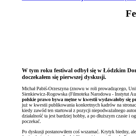
Fe
W tym roku festiwal odbył się w Łódzkim Dom
doczekałem się pierwszej dyskusji.
Michał Pabiś-Orzeszyna (znowu w roli prowadzącego, Uni
Sienkiewicz-Rogowska (Filmoteka Narodowa - Instytut A
polskie prawo bywa mętne w kwestii wydawałoby się pr
już w kwestii publikowania konkretnych kadrów na stronach 
kiedy zawód ten startował z pozycji niepodważalnego auto
działalność ta jest bardziej hobby, a po dłuższym czasie 
poczekać.
Po dyskusji postanowiłem coś wszamać. Krytyk biedny, ale