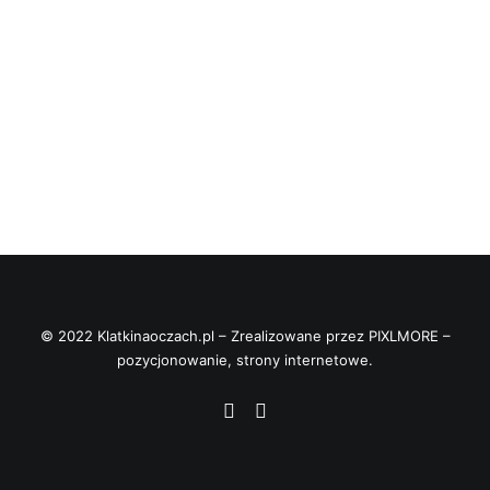
© 2022 Klatkinaoczach.pl – Zrealizowane przez
PIXLMORE –
pozycjonowanie, strony internetowe
.