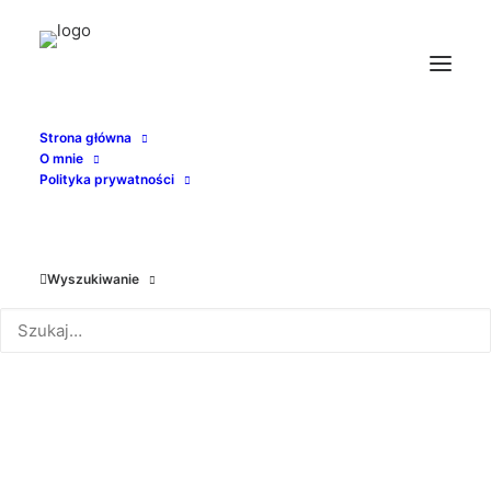
Strona główna
O mnie
al_hirschfield_funny_brice
Polityka prywatności
Strona Główna
Nieme
Zabawa na niedzielny wieczór - znajdź wszystkie Niny!
al_hirschfield_funny_brice
Wyszukiwanie