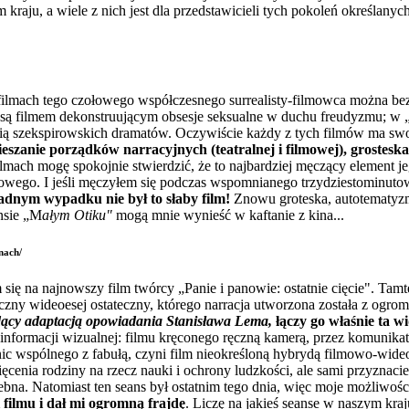
 kraju, a wiele z nich jest dla przedstawicieli tych pokoleń określany
 filmach tego czołowego współczesnego surrealisty-filmowca można be
są filmem dekonstruującym obsesje seksualne w duchu freudyzmu; w
odią szekspirowskich dramatów. Oczywiście każdy z tych filmów ma s
ieszanie porządków narracyjnych (teatralnej i filmowej), grosteska, 
mach mogę spokojnie stwierdzić, że to najbardziej męczący element jeg
nowego. I jeśli męczyłem się podczas wspomnianego trzydziestominut
adnym wypadku nie był to słaby film!
Znowu groteska, autotematyzm (
nsie „M
ałym Otiku"
mogą mnie wynieść w kaftanie z kina...
nach/
 się na najnowszy film twórcy „Panie i panowie: ostatnie cięcie". Tam
czny wideoesej ostateczny, którego narracja utworzona została z ogro
ący adaptacją opowiadania Stanisława Lema,
łączy go właśnie ta w
informacji wizualnej: filmu kręconego ręczną kamerą, przez komunikato
nic wspólnego z fabułą, czyni film nieokreśloną hybrydą filmowo-wide
ięcenia rodziny na rzecz nauki i ochrony ludzkości, ale sami przyznac
lebna. Natomiast ten seans był ostatnim tego dnia, więc moje możliwoś
 filmu i dał mi ogromną frajdę
. Liczę na jakieś seanse w naszym kra