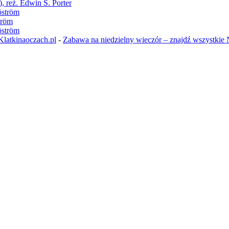
, reż. Edwin S. Porter
öström
tröm
öström
 Klatkinaoczach.pl
-
Zabawa na niedzielny wieczór – znajdź wszystkie 