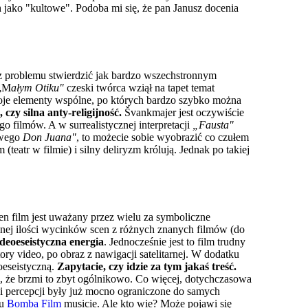
ch jako "kultowe". Podoba mi się, że pan Janusz docenia
z problemu stwierdzić jak bardzo wszechstronnym
 „M
ałym Otiku"
czeski twórca wziął na tapet temat
woje elementy wspólne, po których bardzo szybko można
czy silna anty-religijność.
Švankmajer jest oczywiście
o filmów. A w surrealistycznej interpretacji
„Fausta"
owego
Don Juana"
, to możecie sobie wyobrazić co czułem
teatr w filmie) i silny deliryzm królują. Jednak po takiej
ten film jest uważany przez wielu za symboliczne
mnej ilości wycinków scen z różnych znanych filmów (do
ideoeseistyczna energia
. Jednocześnie jest to film trudny
ry video, po obraz z nawigacji satelitarnej. W dodatku
oeseistyczną.
Zapytacie, czy idzie za tym jakaś treść.
ie, że brzmi to zbyt ogólnikowo. Co więcej, dotychczasowa
ci percepcji były już mocno ograniczone do samych
ju
Bomba Film
musicie. Ale kto wie? Może pojawi się