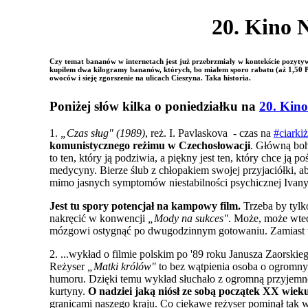
20. Kino N
Czy temat bananów w internetach jest już przebrzmiały w kontekście pozyt
kupiłem dwa kilogramy bananów, których, bo miałem sporo rabatu (aż 1,50 P
owoców i sieję zgorszenie na ulicach Cieszyna. Taka historia.
Poniżej słów kilka o poniedziałku na
20. Kino
1.
„Czas sług" (1989)
, reż. I. Pavlaskova - czas na
#
ciarki
komunistycznego reżimu w Czechosłowacji
. Główną boh
to ten, który ją podziwia, a p
iękny jest ten, który chce ją p
medycyny. Bierze ślub z chłopakiem swojej przyjaciółki, a
mimo jasnych symptomów niestabilności psychicznej Ivany
Jest tu spory potencjał na kampowy film.
Trzeba by tylk
nakręcić w konwencji
„Mody na sukces"
. Może, może wted
mózgowi ostygnąć po dwugodzinnym gotowaniu. Zamiast t
2. ...wykład o filmie polskim po '89 roku Janusza Zaorskie
Reżyser
„Matki królów"
to bez wątpienia osoba o ogromny
humoru. Dzięki temu wykład słuchało z ogromną przyjemno
kurtyny.
O nadziei jaką niósł ze sobą początek XX wiek
granicami naszego kraju. Co ciekawe reżyser pominął tak w