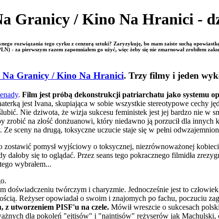
a Granicy / Kino Na Hranici - dz
ywnego rozwiązania tego cyrku z cenzurą sztuki? Zaryzykuję, bo mam zaiste suchą opowias
LN) - za pierwszym razem zapomniałem go użyć, więc żeby się nie zmarnował zrobiłem zaku
 Na Granicy / Kino Na Hranici
. Trzy filmy i jeden wyk
żenady
.
Film jest próbą dekonstrukcji patriarchatu jako systemu op
aterką jest Ivana, skupiająca w sobie wszystkie stereotypowe cechy j
oślubić. Nie dziwota, że wizja sukcesu feministek jest jej bardzo nie w
by zrobić na złość donżuanowi, który niedawno ją porzucił dla innych 
. Ze sceny na drugą, toksyczne uczucie staje się w pełni odwzajemni
o zostawić pomysł wyjściowy o toksycznej, niezrównoważonej kobiecie,
y dałoby się to oglądać. Przez seans tego pokracznego filmidła zre
ego wybrałem...
go.
m doświadczeniu twórczym i charyzmie. Jednocześnie jest to człowie
ścią. Reżyser opowiadał o swoim i znajomych po fachu, poczuciu zag
u, z utworzeniem PISF'u na czele.
Mówił wreszcie o sukcesach polskie
ażnych dla pokoleń "ejtisów" i "najntisów" reżyserów jak Machulski, c