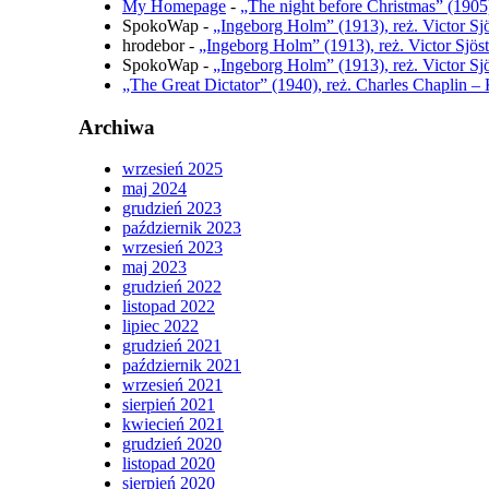
My Homepage
-
„The night before Christmas” (1905)
SpokoWap
-
„Ingeborg Holm” (1913), reż. Victor Sj
hrodebor
-
„Ingeborg Holm” (1913), reż. Victor Sjös
SpokoWap
-
„Ingeborg Holm” (1913), reż. Victor Sj
„The Great Dictator” (1940), reż. Charles Chaplin –
Archiwa
wrzesień 2025
maj 2024
grudzień 2023
październik 2023
wrzesień 2023
maj 2023
grudzień 2022
listopad 2022
lipiec 2022
grudzień 2021
październik 2021
wrzesień 2021
sierpień 2021
kwiecień 2021
grudzień 2020
listopad 2020
sierpień 2020