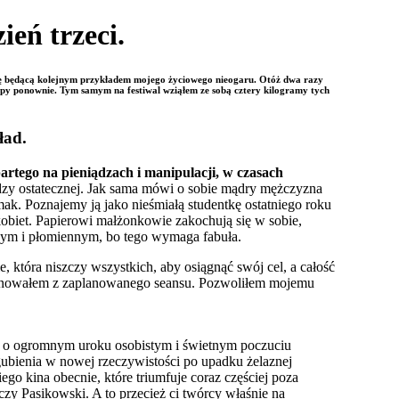
ień trzeci.
tkę będącą kolejnym przykładem mojego życiowego nieogaru. Otóż dwa razy
py ponownie. Tym samym na festiwal wziąłem ze sobą cztery kilogramy tych
ład.
artego na pieniądzach i manipulacji, w czasach
ędzy ostatecznej. Jak sama mówi o sobie mądry mężczyzna
 smak. Poznajemy ją jako nieśmiałą studentkę ostatniego roku
kobiet. Papierowi małżonkowie zakochują się w sobie,
onym i płomiennym, bo tego wymaga fabuła.
 która niszczy wszystkich, aby osiągnąć swój cel, a całość
zygnowałem z zaplanowanego seansu. Pozwoliłem mojemu
k o ogromnym uroku osobistym i świetnym poczuciu
ubienia w nowej rzeczywistości po upadku żelaznej
go kina obecnie, które triumfuje coraz częściej poza
zy Pasikowski. A to przecież ci twórcy właśnie na