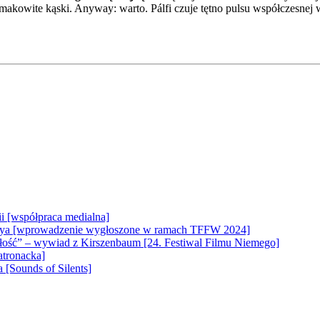
smakowite kąski. Anyway: warto. Pálfi czuje tętno pulsu współczesnej
ii [współpraca medialna]
 Raya [wprowadzenie wygłoszone w ramach TFFW 2024]
eszłość” – wywiad z Kirszenbaum [24. Festiwal Filmu Niemego]
atronacka]
 [Sounds of Silents]