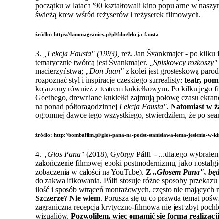
początku w latach '90 kształtowali kino popularne w naszym
świeżą krew wśród reżyserów i reżyserek filmowych.
źródło: https://kinonagranicy.pl/pl/film/lekcja-fausta
3.
„Lekcja Fausta" (1993),
reż. Jan Švankmajer - po kilku
tematycznie twórcą jest Švankmajer.
„Spiskowcy rozkoszy"
macierzyństwa;
„Don Juan"
z kolei jest grosteskową par
rozpoznać styl i inspiracje czeskiego surrealisty:
teatr, pom
kojarzony również z teatrem kukiełkowym. Po kilku jego fil
Goethego, drewniane kukiełki zajmują połowę czasu ekra
na ponad półtoragodzinnej
Lekcja Fausta".
Natomiast w ż
ogromnej dawce tego wszystkiego, stwierdziłem, że po sea
źródło: http://bombafilm.pl/glos-pana-na-podst-stanislawa-lema-jesienia-w-ki
4.
„Głos Pana"
(2018), György Pálfi - ...dlatego wybrałem
zakończenie filmowej epoki postmodernizmu, jako nostalgi
zobaczenia w całości na YouTube).
Z
„Głosem Pana", będ
do zakwalifikowania. Pálfi stosuje różne sposoby przekazu 
ilość i sposób wtrąceń montażowych, często nie mających 
Szczerze? Nie wiem
. Porusza się tu co prawda temat pośw
zagraniczna recepcja krytyczno-filmowa nie jest zbyt poch
wizualiów.
Pozwoliłem, więc omamić się formą realizacji