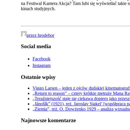
na Festiwal Kamera Akcja? Tam lubi się wyświetlać takie 
kinach studyjnych.
przez hrodebor
Social media
Facebook
Instagram
Ostatnie wpisy
Viggo Larsen – jeden z ojców duńskiej kinematograf
„Return to reason” – cztery krótkie metraże Mana
„Teraźniejszość staje się ciekawa dopiero jako prz
„Jánošík” (1921), reż. Jaroslav Siakel’ [współpraca p
„Ziemia”, reż. O. Dowżenko 1929 – analiza wizualna
Najnowsze komentarze