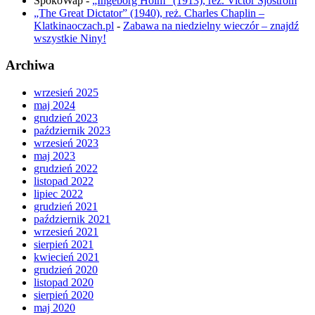
SpokoWap
-
„Ingeborg Holm” (1913), reż. Victor Sjöström
„The Great Dictator” (1940), reż. Charles Chaplin –
Klatkinaoczach.pl
-
Zabawa na niedzielny wieczór – znajdź
wszystkie Niny!
Archiwa
wrzesień 2025
maj 2024
grudzień 2023
październik 2023
wrzesień 2023
maj 2023
grudzień 2022
listopad 2022
lipiec 2022
grudzień 2021
październik 2021
wrzesień 2021
sierpień 2021
kwiecień 2021
grudzień 2020
listopad 2020
sierpień 2020
maj 2020