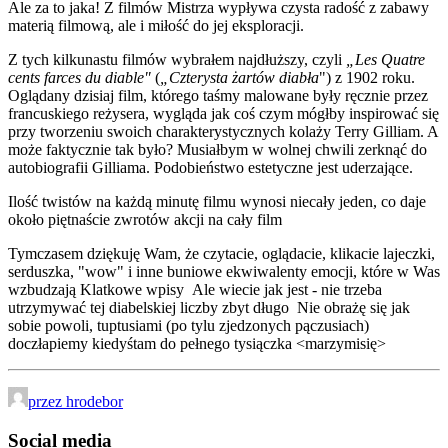
Ale za to jaka! Z filmów Mistrza wypływa czysta radość z zabawy
materią filmową, ale i miłość do jej eksploracji.
Z tych kilkunastu filmów wybrałem najdłuższy, czyli
„Les Quatre
cents farces du diable"
(
„Czterysta żartów diabła
") z 1902 roku.
Oglądany dzisiaj film, którego taśmy malowane były ręcznie przez
francuskiego reżysera, wygląda jak coś czym mógłby inspirować się
przy tworzeniu swoich charakterystycznych kolaży Terry Gilliam. A
może faktycznie tak było? Musiałbym w wolnej chwili zerknąć do
autobiografii Gilliama. Podobieństwo estetyczne jest uderzające.
Ilość twistów na każdą minutę filmu wynosi niecały jeden, co daje
około piętnaście zwrotów akcji na cały film
Tymczasem dziękuję Wam, że czytacie, oglądacie, klikacie lajeczki,
serduszka, "wow" i inne buniowe ekwiwalenty emocji, które w Was
wzbudzają Klatkowe wpisy
Ale wiecie jak jest - nie trzeba
utrzymywać tej diabelskiej liczby zbyt długo
Nie obrażę się jak
sobie powoli, tuptusiami (po tylu zjedzonych pączusiach)
doczłapiemy kiedyśtam do pełnego tysiączka <marzymisię>
przez hrodebor
Social media