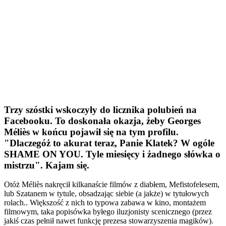
Trzy szóstki wskoczyły do licznika polubień na
Facebooku. To doskonała okazja, żeby Georges
Méliès w końcu pojawił się na tym profilu.
"Dlaczegóż to akurat teraz, Panie Klatek? W ogóle
SHAME ON YOU. Tyle miesięcy i żadnego słówka o
mistrzu". Kajam się.
Otóż Méliès nakręcił kilkanaście filmów z diabłem, Mefistofelesem,
lub Szatanem w tytule, obsadzając siebie (a jakże) w tytułowych
rolach.. Większość z nich to typowa zabawa w kino, montażem
filmowym,
taka popisówka byłego iluzjonisty scenicznego (przez
jakiś czas pełnił nawet funkcję prezesa stowarzyszenia magików).