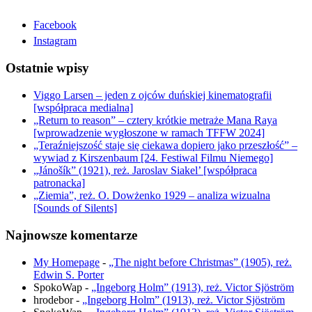
Facebook
Instagram
Ostatnie wpisy
Viggo Larsen – jeden z ojców duńskiej kinematografii
[współpraca medialna]
„Return to reason” – cztery krótkie metraże Mana Raya
[wprowadzenie wygłoszone w ramach TFFW 2024]
„Teraźniejszość staje się ciekawa dopiero jako przeszłość” –
wywiad z Kirszenbaum [24. Festiwal Filmu Niemego]
„Jánošík” (1921), reż. Jaroslav Siakel’ [współpraca
patronacka]
„Ziemia”, reż. O. Dowżenko 1929 – analiza wizualna
[Sounds of Silents]
Najnowsze komentarze
My Homepage
-
„The night before Christmas” (1905), reż.
Edwin S. Porter
SpokoWap
-
„Ingeborg Holm” (1913), reż. Victor Sjöström
hrodebor
-
„Ingeborg Holm” (1913), reż. Victor Sjöström