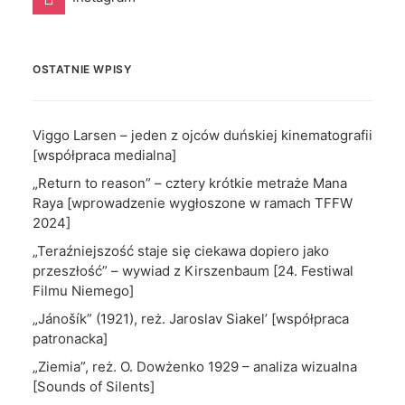
OSTATNIE WPISY
Viggo Larsen – jeden z ojców duńskiej kinematografii
[współpraca medialna]
„Return to reason” – cztery krótkie metraże Mana
Raya [wprowadzenie wygłoszone w ramach TFFW
2024]
„Teraźniejszość staje się ciekawa dopiero jako
przeszłość” – wywiad z Kirszenbaum [24. Festiwal
Filmu Niemego]
„Jánošík” (1921), reż. Jaroslav Siakel’ [współpraca
patronacka]
„Ziemia”, reż. O. Dowżenko 1929 – analiza wizualna
[Sounds of Silents]