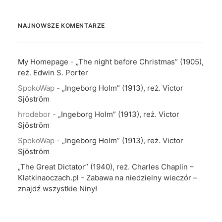
NAJNOWSZE KOMENTARZE
My Homepage
-
„The night before Christmas” (1905),
reż. Edwin S. Porter
SpokoWap
-
„Ingeborg Holm” (1913), reż. Victor
Sjöström
hrodebor
-
„Ingeborg Holm” (1913), reż. Victor
Sjöström
SpokoWap
-
„Ingeborg Holm” (1913), reż. Victor
Sjöström
„The Great Dictator” (1940), reż. Charles Chaplin –
Klatkinaoczach.pl
-
Zabawa na niedzielny wieczór –
znajdź wszystkie Niny!