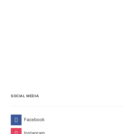
ukazując w kadrze przedmioty określające
charakter bohatera... Te i wiele innych
zalet sprawiły, że film oglądało mi się z
nieskrywaną przyjemnością.
przez hrodebor
SOCIAL MEDIA
Facebook
Instagram