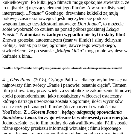
kukiełkowym. Po kilku jego filmach mogę spokojnie stwierdzić, że
to najbardziej męczący element jego filmów. A w surrealistycznej
interpretacji
„Fausta"
Goethego, drewniane kukiełki zajmują
połowę czasu ekranowego. I jeśli męczyłem się podczas
wspomnianego trzydziestominutowego
Don Juana"
, to możecie
sobie wyobrazić co czułem na ponad półtoragodzinnej
Lekcja
Fausta".
Natomiast w żadnym wypadku nie był to słaby film!
Znowu groteska, autotematyzm (teatr w filmie) i silny deliryzm
królują. Jednak po takiej ogromnej dawce tego wszystkiego,
stwierdziłem, że po seansie „M
ałym Otiku"
mogą mnie wynieść w
kaftanie z kina...
źródło: http://bombafilm.pl/glos-pana-na-podst-stanislawa-lema-jesienia-w-kinach/
4.
„Głos Pana"
(2018), György Pálfi - ...dlatego wybrałem się na
najnowszy film twórcy „Panie i panowie: ostatnie cięcie". Tamten
film jest uważany przez wielu za symboliczne zakończenie filmowej
epoki postmodernizmu, jako nostalgiczny wideoesej ostateczny,
którego narracja utworzona została z ogromnej ilości wycinków
scen z różnych znanych filmów (do zobaczenia w całości na
YouTube).
Z
„Głosem Pana", będący adaptacją opowiadania
Stanisława Lema,
łączy go właśnie ta wideoeseistyczna energia
.
Jednocześnie jest to film trudny do zakwalifikowania. Pálfi stosuje
różne sposoby przekazu informacji wizualnej: filmu kręconego
ręczną kamerą, przez komunikatory video, po obraz z nawigacji