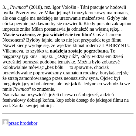
3.
„Piwnica"
(2018), reż. Igor Vološin - Táni pracuje w hodowli
bydła. Przeczuwa, że Milan jej mąż i muzyk rockowy ma romans,
ale ona ciągle ma nadzieję na uratowanie małżeństwa. Gdyby nie
córka pewnie już dawno by się rozwiedli. Kiedy po suto zakrapianej
imprezie znika Milan postanawia ja odnaleźć na własną rękę...
Macie wrażenie, że już widzieliście ten film?
Coś z Liamem
Neesonem? Byłoby fajnie, ale to nie jest przypadek tego filmu.
Nawet kiedy wydaje się, że wjedzie klimat rodem z LABIRYNTU
Villenueva, to szybko ta
nadzieja zostaje pogrzebana.
To
najgorszy typ kina - nijaki.
„Ostry nóż"
, który widziałem dzień
wcześniej poruszał podobną tematykę. Można było zobaczyć
kolokwialnie mówiąc „bez bólu" - to sprawnie, chociaż
przewidywalne poprowadzony dramatem rodziny, borykającej się
że stratą zamordowanego przez neonazistów syna. Ojciec był
megairytującym bohaterem, ale był
jakiś
. Jedyne co wzbudziła we
mnie
Piwnica"
to znużenie.
Nauczka na przyszłość: jeżeli chcesz coś obejrzeć, a dzień
festiwalowy dobiegł końca, kup sobie dostęp do jakiegoś filmu na
vod. Zaufaj swojej intuicji.
przez hrodebor