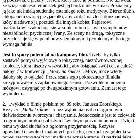
że wizja sukcesu feministek jest jej bardzo nie w smak. Poznajemy
ją jako nieśmiałą studentkę ostatniego roku medycyny. Bierze ślub z
chłopakiem swojej przyjaciółki, aby zrobić na złość donżuanowi,
który niedawno ją porzucił dla innych kobiet. Papierowi
małżonkowie zakochują się w sobie, mimo jasnych symptomów
niestabilności psychicznej Ivany. Ze sceny na drugą, toksyczne
uczucie staje się w pełni odwzajemnionym i płomiennym, bo tego
wymaga fabuła.
Jest tu spory potencjał na kampowy film.
Trzeba by tylko
zostawić pomysł wyjściowy o toksycznej, niezrównoważonej
kobiecie, która niszczy wszystkich, aby osiągnąć swój cel, a całość
nakręcić w konwencji
„Mody na sukces"
. Może, może wtedy
dałoby się to oglądać. Przez seans tego pokracznego filmidła
zrezygnowałem z zaplanowanego seansu. Pozwoliłem mojemu
mózgowi ostygnąć po dwugodzinnym gotowaniu. Zamiast tego
wybrałem...
2. ...wykład o filmie polskim po '89 roku Janusza Zaorskiego.
Reżyser
„Matki królów"
to bez wątpienia osoba o ogromnym
doświadczeniu twórczym i charyzmie. Jednocześnie jest to człowiek
o ogromnym uroku osobistym i świetnym poczuciu humoru. Dzięki
temu wykład słuchało z ogromną przyjemnością. Reżyser
opowiadał o swoim i znajomych po fachu, poczuciu zagubienia w
nowej rzeczywistości po upadku żelaznej kurtyny.
O nadziei jaką