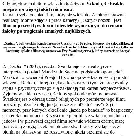
żałobnych w malutkim wiejskim kościółku.
Szkoda, że brakło
miejsca na więcej takich niuansów.
Jednak trzeba oceniać film, który się widziało. A mimo sprawnej
realizacji (dobre zdjęcia i praca kamery)
„Ostrym nożem"
jest
filmem przewidywalnym i niewiele wynoszącym do tematu
żałoby po tragicznie zmarłych najbliższych.
„Szaleni"
, byli czeskim kandydatem do Oscara w 2006 roku. Niestety nie zakwalifikował
się nawet do głównego konkursu. Nawet w Czechach film otrzymał Czeskie Lwy tylko za
kostiumy i plakat filmowy, autorstwa Evy Švankmajerovej, który możecie zobaczyć
powyżej.
2.
„Szaleni"
(2005), reż. Jan Švankmajer- surrealistyczna
interpretacja postaci Markiza de Sade na podstawie opowiadań
Markiza i opowiadań Poego. Historia opowiedziana jest z punktu
widzenia Berlota, którego nękają koszmary o tym, że pracownicy
szpitala psychiatrycznego siłą zakładają mu kaftan bezpieczeństwa.
Żyjemy w takich czasach, że ktoś spokojnie mógłby pozwać
Švankmajera o obrazę uczuć religijnych po premierze tego filmu
przez organizacje religijne (a może został? ktoś coś?). Są tu
momenty, przy których określenie „jazda po bandzie" to bezpieczny
spacerek chodnikiem. Reżyser nie pierdoli się w tańcu, nie bierze
jeńców i w pierwszej części filmu serwuje widzom czarną mszę
połączoną z orgią i stekiem bluźnierstw. I kiedy wydaje się, że
pionki na planszy są już rozstawione, akcja przenosi się do