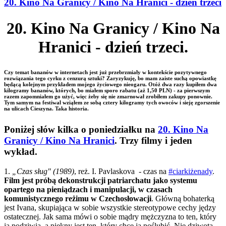
20. Kino Na Granicy / Kino Na Hranici - dzień trzeci
20. Kino Na Granicy / Kino Na
Hranici - dzień trzeci.
Czy temat bananów w internetach jest już przebrzmiały w kontekście pozytywnego
rozwiązania tego cyrku z cenzurą sztuki? Zaryzykuję, bo mam zaiste suchą opowiastkę
będącą kolejnym przykładem mojego życiowego nieogaru. Otóż dwa razy kupiłem dwa
kilogramy bananów, których, bo miałem sporo rabatu (aż 1,50 PLN) - za pierwszym
razem zapomniałem go użyć, więc żeby się nie zmarnował zrobiłem zakupy ponownie.
Tym samym na festiwal wziąłem ze sobą cztery kilogramy tych owoców i sieję zgorszenie
na ulicach Cieszyna. Taka historia.
Poniżej słów kilka o poniedziałku na
20. Kino Na
Granicy / Kino Na Hranici
. Trzy filmy i jeden
wykład.
1.
„Czas sług" (1989)
, reż. I. Pavlaskova - czas na
#
ciarkiżenady
.
Film jest próbą dekonstrukcji patriarchatu jako systemu
opartego na pieniądzach i manipulacji, w czasach
komunistycznego reżimu w Czechosłowacji
. Główną bohaterką
jest Ivana, skupiająca w sobie wszystkie stereotypowe cechy jędzy
ostatecznej. Jak sama mówi o sobie mądry mężczyzna to ten, który
ją podziwia, a p
iękny jest ten, który chce ją poślubić. Nie dziwota,