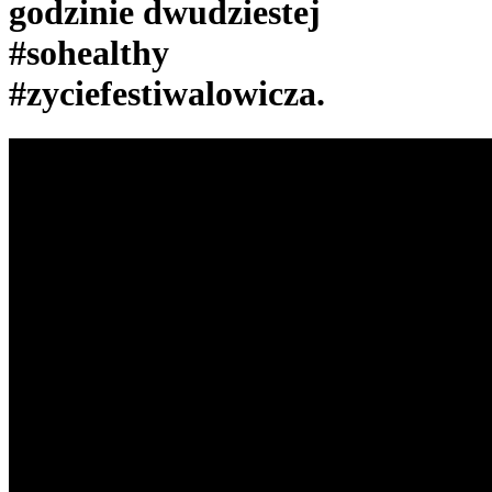
godzinie dwudziestej
#sohealthy
#zyciefestiwalowicza.