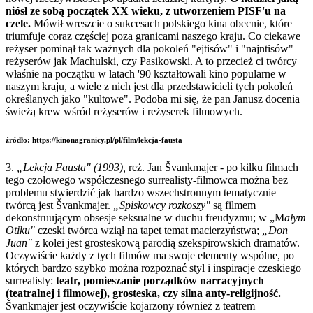
niósł ze sobą początek XX wieku, z utworzeniem PISF'u na
czele.
Mówił wreszcie o sukcesach polskiego kina obecnie, które
triumfuje coraz częściej poza granicami naszego kraju. Co ciekawe
reżyser pominął tak ważnych dla pokoleń "ejtisów" i "najntisów"
reżyserów jak Machulski, czy Pasikowski. A to przecież ci twórcy
właśnie na początku w latach '90 kształtowali kino popularne w
naszym kraju, a wiele z nich jest dla przedstawicieli tych pokoleń
określanych jako "kultowe". Podoba mi się, że pan Janusz docenia
świeżą krew wśród reżyserów i reżyserek filmowych.
źródło: https://kinonagranicy.pl/pl/film/lekcja-fausta
3.
„Lekcja Fausta" (1993),
reż. Jan Švankmajer - po kilku filmach
tego czołowego współczesnego surrealisty-filmowca można bez
problemu stwierdzić jak bardzo wszechstronnym tematycznie
twórcą jest Švankmajer.
„Spiskowcy rozkoszy"
są filmem
dekonstruującym obsesje seksualne w duchu freudyzmu; w „M
ałym
Otiku"
czeski twórca wziął na tapet temat macierzyństwa;
„Don
Juan"
z kolei jest grosteskową parodią szekspirowskich dramatów.
Oczywiście każdy z tych filmów ma swoje elementy wspólne, po
których bardzo szybko można rozpoznać styl i inspiracje czeskiego
surrealisty:
teatr, pomieszanie porządków narracyjnych
(teatralnej i filmowej), grosteska, czy silna anty-religijność.
Švankmajer jest oczywiście kojarzony również z teatrem