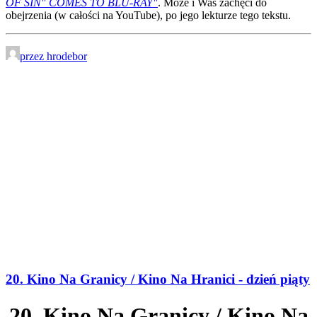
OF SIN" COMES TO BLU-RAY"
. Może i Was zachęci do
obejrzenia (w całości na YouTube), po jego lekturze tego tekstu.
przez hrodebor
20. Kino Na Granicy / Kino Na Hranici - dzień piąty
20. Kino Na Granicy / Kino Na