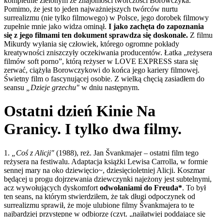
kompletnie zielonym ze znajomości twórczości Borowczyka.
Pomimo, że jest to jeden najważniejszych twórców nurtu
surrealizmu (nie tylko filmowego) w Polsce, jego dorobek filmowy
zupełnie mnie jako widza ominął.
I jako zachęta do zapoznania
się z jego filmami ten dokument sprawdza się doskonale.
Z filmu
Mikurdy wyłania się człowiek, którego ogromne pokłady
kreatywności zniszczyły oczekiwania producentów. Łatka „reżysera
filmów soft porno”, którą reżyser w LOVE EXPRESS stara się
zerwać, ciążyła Borowczykowi do końca jego kariery filmowej.
Świetny film o fascynującej osobie. Z wielką chęcią zasiadłem do
seansu
„Dzieje grzechu"
w dniu następnym.
Ostatni dzień Kinie Na
Granicy. I tylko dwa filmy.
1.
„Coś z Alicji"
(1988), reż. Jan Švankmajer – ostatni film tego
reżysera na festiwalu. Adaptacja książki Lewisa Carrolla, w formie
sennej mary na oko dziewięcio~, dziesięcioletniej Alicji. Koszmar
będącej u progu dojrzewania dziewczynki najeżony jest subtelnymi,
acz wywołujących dyskomfort
odwołaniami do Freuda*
. To był
ten seans, na którym stwierdziłem, że tak długi odpoczynek od
surrealizmu sprawił, że moje ulubione filmy Švankmajera to te
najbardziej przystępne w odbiorze (czyt. „najłatwiej poddające się