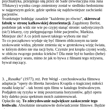
psychiatryka, przejętego siłą przez de Sade (rewelacyjna rola Jana
Třískawy) wyniku czego zmieniony został w siedlisko hedonizmu
w najgorszym guście, gdzie spełnia się najdziwniejsze zachcianki
pacjentów.
Švankmajer hołdując zasadzie "każdemu po równo",
skierował
fabułę w stronę kafkowskiej dezorientacji.
Zagubiony Berlot,
podobnie jak widz nie wie po czyjej stanąć stronie: sadystycznych
(sic!) lekarzy, czy pielęgnującego fobie pacjentów, Markiza.
Mniejsze zło? A co jeżeli nawet takiego wyboru nie ma?
To co początkowo wydaje się być filmem obliczonym na tanie
szokowanie widza, płynnie zmienia się w groteskową wizję świata,
w którym dobro nie ma racji bytu. Czymże jest kropla czystej wody,
w obliczu rwącego potoku ścieków? Dla mnie był to bardzo (hehe)
odświeżający seans, mimo że jak to bywa z filmami tego reżysera,
bywał męczący.
3.
„Rusałka" (1977)
, reż. Petr Weigl - czechosłowacka filmowa
adaptacja "opery do libretta Jaroslava Kvapila o tragicznej miłości
rusałki księcia" - tak brzmi opis filmu w katalogu festiwalowym.
Podjąłem się ryzyka w imię poszerzania horyzontów, gdyż opera
leży daleko poza spektrum moich zainteresowań.
Opłaciło się.
To zdecydowanie największe zaskoczenie tego
festiwalu
. Absolutnie niesamowite doświadczenie filmowe. Będzie