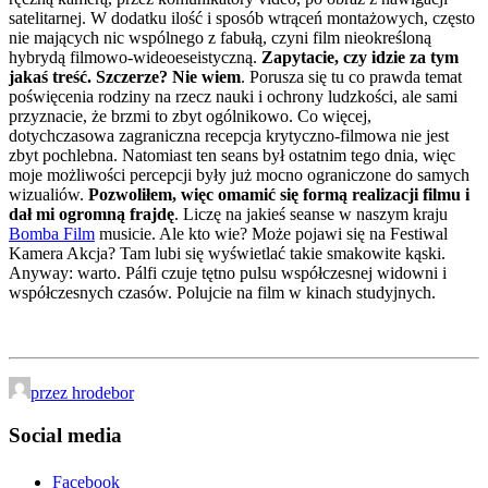
satelitarnej. W dodatku ilość i sposób wtrąceń montażowych, często
nie mających nic wspólnego z fabułą, czyni film nieokreśloną
hybrydą filmowo-wideoeseistyczną.
Zapytacie, czy idzie za tym
jakaś treść. Szczerze? Nie wiem
. Porusza się tu co prawda temat
poświęcenia rodziny na rzecz nauki i ochrony ludzkości, ale sami
przyznacie, że brzmi to zbyt ogólnikowo. Co więcej,
dotychczasowa zagraniczna recepcja krytyczno-filmowa nie jest
zbyt pochlebna. Natomiast ten seans był ostatnim tego dnia, więc
moje możliwości percepcji były już mocno ograniczone do samych
wizualiów.
Pozwoliłem, więc omamić się formą realizacji filmu i
dał mi ogromną frajdę
. Liczę na jakieś seanse w naszym kraju
Bomba Film
musicie. Ale kto wie? Może pojawi się na Festiwal
Kamera Akcja? Tam lubi się wyświetlać takie smakowite kąski.
Anyway: warto. Pálfi czuje tętno pulsu współczesnej widowni i
współczesnych czasów. Polujcie na film w kinach studyjnych.
przez hrodebor
Social media
Facebook