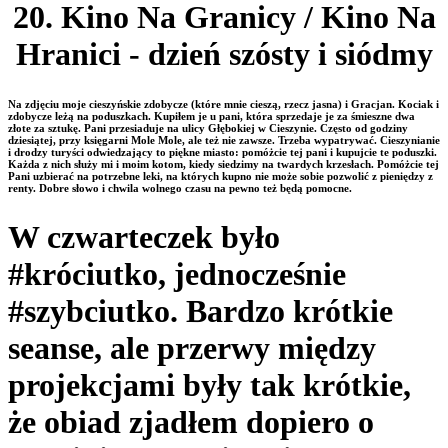
20. Kino Na Granicy / Kino Na
Hranici - dzień szósty i siódmy
Na zdjęciu moje cieszyńskie zdobycze (które mnie cieszą, rzecz jasna) i Gracjan. Kociak i
zdobycze leżą na poduszkach. Kupiłem je u pani, która sprzedaje je za śmieszne dwa
złote za sztukę. Pani przesiaduje na ulicy Głębokiej w Cieszynie. Często od godziny
dziesiątej, przy księgarni Mole Mole, ale też nie zawsze. Trzeba wypatrywać. Cie
szynianie
i drodzy turyści odwiedzający to piękne miasto: pomóżcie tej pani i kupujcie te poduszki.
Każda z nich służy mi i moim kotom, kiedy siedzimy na twardych krzesłach. Pomóżcie tej
Pani uzbierać na potrzebne leki, na których kupno nie może sobie pozwolić z pieniędzy z
renty. Dobre słowo i chwila wolnego czasu na pewno też będą pomocne.
W czwarteczek było
#króciutko, jednocześnie
#szybciutko. Bardzo krótkie
seanse, ale przerwy między
projekcjami były tak krótkie,
że obiad zjadłem dopiero o