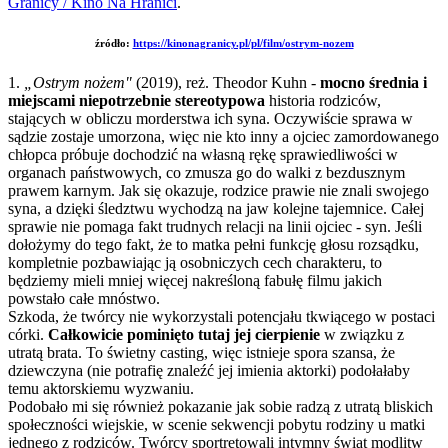
Granicy / Kino Na Hranici
.
źródło:
https://kinonagranicy.pl/pl/film/ostrym-nozem
1.
„Ostrym nożem"
(2019), reż. Theodor Kuhn -
mocno średnia i
miejscami niepotrzebnie stereotypowa
historia rodziców,
stających w obliczu morderstwa ich syna. Oczywiście sprawa w
sądzie zostaje umorzona, więc nie kto inny a ojciec zamordowanego
chłopca próbuje dochodzić na własną rękę sprawiedliwości w
organach państwowych, co zmusza go do walki z bezdusznym
prawem karnym. Jak się okazuje, rodzice prawie nie znali swojego
syna, a dzięki śledztwu wychodzą na jaw kolejne tajemnice. Całej
sprawie nie pomaga fakt trudnych relacji na linii ojciec - syn. Jeśli
dołożymy do tego fakt, że to matka pełni funkcję głosu rozsądku,
kompletnie pozbawiając ją osobniczych cech charakteru, to
będziemy mieli mniej więcej nakreśloną fabułę filmu jakich
powstało całe mnóstwo.
Szkoda, że twórcy nie wykorzystali potencjału tkwiącego w postaci
córki.
Całkowicie pominięto tutaj jej cierpienie
w związku z
utratą brata. To świetny casting, więc istnieje spora szansa, że
dziewczyna (nie potrafię znaleźć jej imienia aktorki) podołałaby
temu aktorskiemu wyzwaniu.
Podobało mi się również pokazanie jak sobie radzą z utratą bliskich
społeczności wiejskie, w scenie sekwencji pobytu rodziny u matki
jednego z rodziców. Twórcy sportretowali intymny świat modlitw