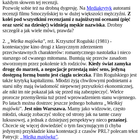
każdym słowem tej recenzji.
Pozwolę sobie też na drobną dygresję. Na
Mediakrytyk
autorami
recenzji filmu Smoczyńskiej to w dużej większości mężczyźni.
Z
kolei pod wszystkimi recenzjami z najniższymi ocenami (pięć
oraz sześć na dziesięć) widnieją męskie nazwiska
. Drobny
szczegół a jak wiele mówi, prawda?
2.
„Wielka majówka"
, reż. Krzysztof Rogulski (1981) -
kontestacyjne kino drogi z klasycznym zderzeniem
przeciwstawnych charakterów: romantycznego nastolatka i nieco
starszego od cwanego mitomana. Buntują się przeciw zasadom
stworzonym przez pokolenie ich rodziców.
Kiedy świat zamyka
drogę do marzeń, a negocjacje przestają mieć sens, jedyną
dostępną formą buntu jest ciągła ucieczka
. Film Rogulskiego jest
także krytyką kapitalizmu. Młodzi żyją chwilowymi podnietami a
starsi niby mają świadomość niepewnej przyszłości ekonomicznej,
ale nikt im nie pokazał jak się przed nią zabezpieczyć. Wielce
prorocze przemyślenia tuż przed wprowadzeniem stanu wojennego.
Po latach można dostrzec jeszcze jednego bohatera
„Wielkiej
majówki"
.
Jest nim Warszawa.
Mamy jako widzowie, często
młodzi, okazję zobaczyć stolicę od strony jak na tamte czasy
luksusowej, a jednak z dzisiejszej perspektywy nieco
przaśnej
.
Chcecie się więcej dowiedzieć o tym fascynującym (i chyba
jedynym) przykładzie kina kontestacji z czasów PRL? polecam tekst
Patrycji:
„Wielka majówka"
.