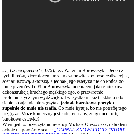
2.
„Dzieje grzechu"
(1975), reż. Walerian Borowczyk – Jeden z
tych filmów, które doceniam za niesamowitą spójność realizacyjną,
scenariuszową, aktorską, a jednak jego estetyka nie do końca do
mnie przemówiła. Film Borowczyka odebrałem jako groteskową
dekonstrukcję kruchego męskiego ego, o przewrotnie
profeministycznym wydźwięku. I wszystko mi się tu składa i do
siebie pasuje, nic nie zgrzyta a
jednak barokowa poetyka
zupełnie do mnie nie trafia.
Co mnie irytuje, bo nie potrafię tego
rozgryźć. Może konieczny jest kolejny seans, żeby docenić tę
barokową estetykę?
Wiem jedno: przeczytaniu recenzji Michała Oleszczyka, nabrałem
ochotę na powtórny seans:
„CARNAL KNOWLEDGE: "STORY