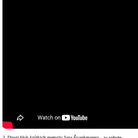
2. Drugi blok krótkich metraży Jana Švankmajera – w sobotę