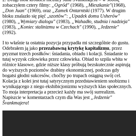
zobaczyłem cztery filmy:
„Ogród"
(1968),
„Mieszkanie"
(1968),
„Don Juan"
(1969), oraz
„Zamek Ontarntski
(1977). W drugim
bloku znalazło się pięć „szortów”:
„Upadek domu Usherów"
(1980),
„Wymiary dialogu"
(1983),
„Wahadło, studnia i nadzieja"
(1983),
„Koniec stalinizmu w Czechach"
(1990),
„Jedzenie"
(1992).
I to właśnie ta ostatnia pozycja przypadła mi szczególnie do gustu.
Odebrałem ją jako
przezabawną krytykę kapitalizmu
, przez
pryzmat trzech posiłków: śniadania, obiadu i kolacji. Śniadanie to
tutaj wyzysk człowieka przez człowieka. Obiad to szpila wbita w
różnice klasowe, gdzie niższe klasy próbują bezskutecznie aspirują
do wyższych poziomów drabiny ekonomicznej, podczas gdy
bogatsi głodni sukcesów, choćby po trupach osiągną swój cel.
Kolacja z kolei jest tutaj satyrycznym przedstawieniem snobizmu i
wynikającego z niego ekshibicjonizmu wyższych klas społecznych.
To moja interpretacja a przecież każdy ma swój surrealizm.
Napiszcie w komentarzach czym dla Was jest
„Jedzenie"
Švankmajera
!