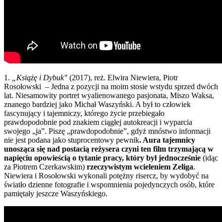
1.
„Książę i Dybuk"
(2017), reż. Elwira Niewiera, Piotr
Rosołowski – Jedna z pozycji na moim stosie wstydu sprzed dwóch
lat. Niesamowity portret wyalienowanego pasjonata, Miszo Waksa,
znanego bardziej jako Michał Waszyński. A był to człowiek
fascynujący i tajemniczy, którego życie przebiegało
prawdopodobnie pod znakiem ciągłej autokreacji i wyparcia
swojego „ja”. Piszę „prawdopodobnie”, gdyż mnóstwo informacji
nie jest podana jako stuprocentowy pewnik
. Aura tajemnicy
unosząca się nad postacią reżysera czyni ten film trzymającą w
napięciu opowieścią o tytanie pracy, który był jednocześnie
(idąc
za Piotrem Czerkawskim)
rzeczywistym wcieleniem Zeliga
.
Niewiera i Rosołowski wykonali potężny risercz, by wydobyć na
światło dzienne fotografie i wspomnienia pojedynczych osób, które
pamiętały jeszcze Waszyńskiego.