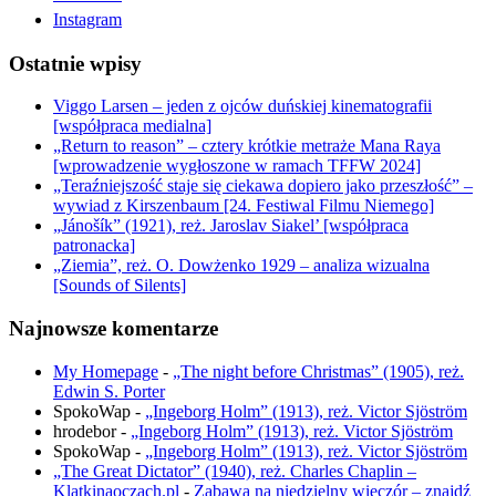
Instagram
Ostatnie wpisy
Viggo Larsen – jeden z ojców duńskiej kinematografii
[współpraca medialna]
„Return to reason” – cztery krótkie metraże Mana Raya
[wprowadzenie wygłoszone w ramach TFFW 2024]
„Teraźniejszość staje się ciekawa dopiero jako przeszłość” –
wywiad z Kirszenbaum [24. Festiwal Filmu Niemego]
„Jánošík” (1921), reż. Jaroslav Siakel’ [współpraca
patronacka]
„Ziemia”, reż. O. Dowżenko 1929 – analiza wizualna
[Sounds of Silents]
Najnowsze komentarze
My Homepage
-
„The night before Christmas” (1905), reż.
Edwin S. Porter
SpokoWap
-
„Ingeborg Holm” (1913), reż. Victor Sjöström
hrodebor
-
„Ingeborg Holm” (1913), reż. Victor Sjöström
SpokoWap
-
„Ingeborg Holm” (1913), reż. Victor Sjöström
„The Great Dictator” (1940), reż. Charles Chaplin –
Klatkinaoczach.pl
-
Zabawa na niedzielny wieczór – znajdź