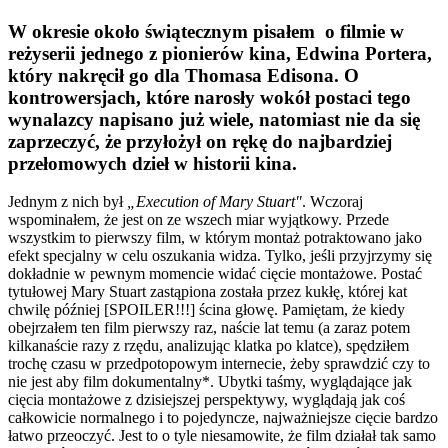
W okresie około świątecznym pisałem o filmie w
reżyserii jednego z pionierów kina, Edwina Portera,
który nakręcił go dla Thomasa Edisona. O
kontrowersjach, które narosły wokół postaci tego
wynalazcy napisano już wiele, natomiast nie da się
zaprzeczyć, że przyłożył on rękę do najbardziej
przełomowych dzieł w historii kina.
Jednym z nich był
„Execution of Mary Stuart"
. Wczoraj
wspominałem, że jest on ze wszech miar wyjątkowy. Przede
wszystkim to pier
wszy film, w którym montaż potraktowano jako
efekt specjalny w celu oszukania widza. Tylko, jeśli przyjrzymy się
dokładnie w pewnym momencie widać cięcie montażowe. Postać
tytułowej Mary Stuart zastąpiona została przez kukłę, której kat
chwilę później [SPOILER!!!] ścina głowę. Pamiętam, że kiedy
obejrzałem ten film pierwszy raz, naście lat temu (a zaraz potem
kilkanaście razy z rzędu, analizując klatka po klatce), spędziłem
trochę czasu w przedpotopowym internecie, żeby sprawdzić czy to
nie jest aby film dokumentalny*. Ubytki taśmy, wyglądające jak
cięcia montażowe z dzisiejszej perspektywy, wyglądają jak coś
całkowicie normalnego i to pojedyncze, najważniejsze cięcie bardzo
łatwo przeoczyć. Jest to o tyle niesamowite, że film działał tak samo