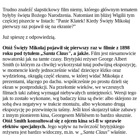
Trudno znaleźć slapstickowy film niemy, którego głównym tematem
byłyby święta Bożego Narodzenia. Natomiast im bliżej Wigilii tym
częściej piszecie w listach: "Panie Klatek! Kiedy Święty Mikołaj
pierwszy raz pojawił się na ekranie?"
Już spieszę z odpowiedzią.
Otóż Święty Mikołaj pojawił się pierwszy raz w filmie z 1898
roku pod tytułem
„Santa Claus"
, a jakże.
Film jest niesamowicie
nowatorski jak na tamte czasy. Brytyjski reżyser George Albert
Smith (o którym za chwilę) wykorzystał tutaj podwójną ekspozycję,
w momencie kiedy jednocześnie widać dziecięce łóżko oraz
wydzieloną, okrągłą część ekranu, w której widać Mikołaja z
prezentami, idącego po dachu. współcześnie po prostu dzieli się
ekran w postprodukcji. Na przełomie wieków, we wczesnych
filmach taki zabieg wymagał niebywałych umiejętności. Wersji tego
jak to zostało wykonane, wg badaczy kina są dwie: albo sklejono ze
sobą dwa negatywy w trakcie montażu, albo wykonano drugą
ekspozycję po przewinięciu taśmy. Jeśli ktoś skojarzył takie zabawy
z innym pionierem kina, Georgesem Mélièsem to bardzo słusznie.
Otóż Smith konsultował się z ojcem kina sci-fi w sprawie
efektów specjalnych.
Jego wpływ na twórczość brytyjskiego
reżysera jest bardzo widoczny, m.in. w
„Santa Claus"
właśnie.