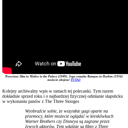
Powyższy film to
Malice in the Palace
(1949). Jego remake
Rumpus in Harlem (1956)
możecie obejrzeć
TUTAJ
Kolejny archiwalny wpis w ramach tej polecanki. Tym razem
dokładnie sprzed roku i o najbardziej fizycznej odmianie slapsticku
w wykonaniu panów z The Three Stooges
Wyobraźcie sobie, że wszystkie gagi oparte na
przemocy, które możecie oglądać w kreskówkach
Warner Brothers czy Disneya są zagrane przez
żywych aktorów. Tym właśnie są filmy z Three