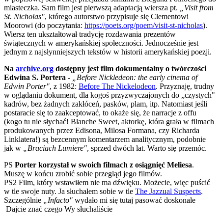
miasteczka. Sam film jest pierwszą adaptacją wiersza pt.
„Visit from
St. Nicholas"
, którego autorstwo przypisuje się Clementowi
Moorowi (do poczytania:
https://poets.org/poem/visit-st-nicholas
).
Wiersz ten ukształtował tradycję rozdawania prezentów
świątecznych w amerykańskiej społeczności. Jednocześnie jest
jednym z najsłynniejszych tekstów w historii amerykańskiej poezji.
Na
archive.org
dostępny jest film dokumentalny o twórczości
Edwina S. Portera
-
„Before Nickledeon: the early cinema of
Edwin Porter"
, z 1982:
Before The Nickelodeon
. Przyznaję, trudny
w oglądaniu dokument, dla kogoś przyzwyczajonych do „czystych"
kadrów, bez żadnych zakłóceń, pasków, plam, itp. Natomiast jeśli
postaracie się to zaakceptować, to okaże się, że narracje z offu
(kogo tu nie słychać! Blanche Sweet, aktorkę, która grała w filmach
produkowanych przez Edisona, Milosa Formana, czy Richarda
Linklatera!) są bezcennym komentarzem analitycznym, podobnie
jak w
„Braciach Lumiere"
, sprzed dwóch lat. Warto się przemóc.
PS
Porter korzystał w swoich filmach z osiągnięć Meliesa
.
Muszę w końcu zrobić sobie przegląd jego filmów.
PS2 Film, który wstawiłem nie ma dźwięku. Możecie, więc puścić
w tle swoje nuty. Ja słuchałem sobie w tle
The Jazzual Suspects
.
Szczególnie
„Infacto"
wydało mi się tutaj pasować doskonale
Dajcie znać czego Wy słuchaliście