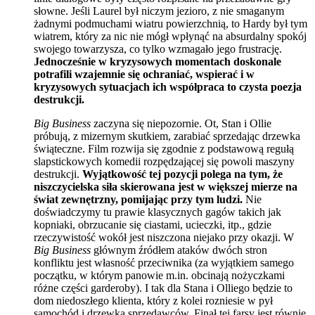
słowne. Jeśli Laurel był niczym jezioro, z nie smaganym
żadnymi podmuchami wiatru powierzchnią, to Hardy był tym
wiatrem, który za nic nie mógł wpłynąć na absurdalny spokój
swojego towarzysza, co tylko wzmagało jego frustrację.
Jednocześnie w kryzysowych momentach doskonale
potrafili wzajemnie się ochraniać, wspierać i w
kryzysowych sytuacjach ich współpraca to czysta poezja
destrukcji.
Big Business
zaczyna się niepozornie. Ot, Stan i Ollie
próbują, z mizernym skutkiem, zarabiać sprzedając drzewka
świąteczne. Film rozwija się zgodnie z podstawową regułą
slapstickowych komedii rozpędzającej się powoli maszyny
destrukcji.
Wyjątkowość tej pozycji polega na tym, że
niszczycielska siła skierowana jest w większej mierze na
świat zewnętrzny, pomijając przy tym ludzi.
Nie
doświadczymy tu prawie klasycznych gagów takich jak
kopniaki, obrzucanie się ciastami, ucieczki, itp., gdzie
rzeczywistość wokół jest niszczona niejako przy okazji. W
Big Business
głównym źródłem ataków dwóch stron
konfliktu jest własność przeciwnika (za wyjątkiem samego
początku, w którym panowie m.in. obcinają nożyczkami
różne części garderoby). I tak dla Stana i Olliego będzie to
dom niedoszłego klienta, który z kolei rozniesie w pył
samochód i drzewka sprzedawców. Finał tej farsy jest równie