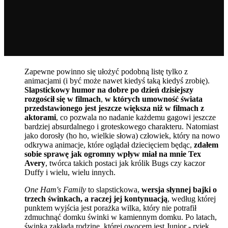
Zapewne powinno się ułożyć podobną listę tylko z
animacjami (i być może nawet kiedyś taką kiedyś zrobię).
Slapstickowy humor na dobre po dzień dzisiejszy
rozgościł się w filmach
,
w których umowność świata
przedstawionego jest jeszcze większa niż w filmach z
aktorami
, co pozwala no nadanie każdemu gagowi jeszcze
bardziej absurdalnego i groteskowego charakteru. Natomiast
jako dorosły (ho ho, wielkie słowa) człowiek, który na nowo
odkrywa animacje, które oglądał dziecięciem będąc,
zdałem
sobie sprawę jak ogromny wpływ miał na mnie Tex
Avery
, twórca takich postaci jak królik Bugs czy kaczor
Duffy i wielu, wielu innych.
One Ham's Family
to slapstickowa,
wersja słynnej bajki o
trzech świnkach, a raczej jej kontynuacją
, według której
punktem wyjścia jest porażka wilka, który nie potrafił
zdmuchnąć domku świnki w kamiennym domku. Po latach,
świnka zakłada rodzinę, której owocem jest Junior - ryjek