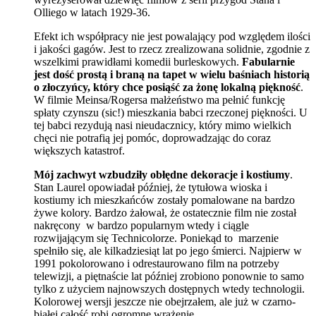
Olliego w latach 1929-36.
Efekt ich współpracy nie jest powalający pod względem ilości
i jakości gagów. Jest to rzecz zrealizowana solidnie, zgodnie z
wszelkimi prawidłami komedii burleskowych.
Fabularnie
jest dość prostą i braną na tapet w wielu baśniach historią
o złoczyńcy, który chce posiąść za żonę lokalną piękność
.
W filmie Meinsa/Rogersa małżeństwo ma pełnić funkcję
spłaty czynszu (sic!) mieszkania babci rzeczonej piękności. U
tej babci rezydują nasi nieudacznicy, który mimo wielkich
chęci nie potrafią jej pomóc, doprowadzając do coraz
większych katastrof.
Mój zachwyt wzbudziły obłędne dekoracje i kostiumy
.
Stan Laurel opowiadał później, że tytułowa wioska i
kostiumy ich mieszkańców zostały pomalowane na bardzo
żywe kolory. Bardzo żałował, że ostatecznie film nie został
nakręcony w bardzo popularnym wtedy i ciągle
rozwijającym się Technicolorze. Poniekąd to marzenie
spełniło się, ale kilkadziesiąt lat po jego śmierci. Najpierw w
1991 pokolorowano i odrestaurowano film na potrzeby
telewizji, a piętnaście lat później zrobiono ponownie to samo
tylko z użyciem najnowszych dostępnych wtedy technologii.
Kolorowej wersji jeszcze nie obejrzałem, ale już w czarno-
białej całość robi ogromne wrażenie.