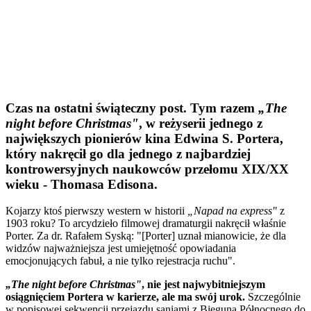
Czas na ostatni świąteczny post. Tym razem
„The
night before Christmas"
, w reżyserii jednego z
największych pionierów kina Edwina S. Portera,
który nakręcił go dla jednego z najbardziej
kontrowersyjnych naukowców przełomu XIX/XX
wieku - Thomasa Edisona.
Kojarzy ktoś pierwszy western w historii
„Napad na express"
z
1903 roku? To arcydzieło filmowej dramaturgii nakręcił właśnie
Porter. Za dr. Rafałem Syską: "[Porter] uznał mianowicie, że dla
widzów najważniejsza jest umiejętność op
owiadania
emocjonujących fabuł, a nie tylko rejestracja ruchu".
„The night before Christmas"
, nie jest najwybitniejszym
osiągnięciem Portera w karierze, ale ma swój urok.
Szczególnie
w popisowej sekwencji przejazdu saniami z Bieguna Północnego do