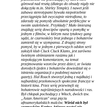
górował nad resztą (dlatego do obsady nigdy nie
dołączyła m.in. Shirley Temple). I nawet jeśli
zabawa stereotypami bywała niepotrzebnie
przeciągnięta lub zwyczajnie nietrafiona, to
zdarzały się pomysły absolutnie perfekcyjne w
swoim szaleństwie. Przykłady? Mało śmieszną
znajduję serię dowcipów opartą o pomyłkę w
jednym z filmów, w którym nasz tytułowy gang
sądzi, że czarnoskóry brat jednego z bohaterów
zamienił się w szympansa. Z drugiej strony
pomysł, by w jednym z pierwszych odsłon serii
założyli klub Cluck Cluck Klams, jest zarówno
świetnym obśmianiem rasizmu jak i
niepokojącym komentarzem, na temat
przejmowania wzorców przez dzieci, ze świata
dorosłych (jeden z bohaterów dowiedział się o
istnieniu organizacji o podobnej nazwie z
gazety). Hal Roach stworzył jedną z najdłużej i
najbardziej przełomowych społecznie franczyz w
historii kina. Przez serię przewinęli się
bohaterowie najróżniejszych narodowości i ras.
Był chłopak pochodzący z Włoch, dwóch tzw.
„Asian American" oraz pięciu
afroamerykańskich malców.
Wśród nich był
czarnoskóry Farina, którego postać nie