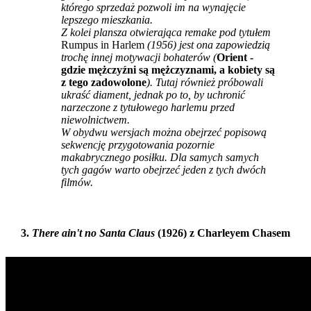
którego sprzedaż pozwoli im na wynajęcie
lepszego mieszkania.
Z kolei plansza otwierająca
remake pod tytułem
Rumpus in Harlem
(1956) jest ona zapowiedzią
trochę innej motywacji bohaterów (
Orient -
gdzie mężczyźni są mężczyznami, a kobiety są
z tego zadowolone
). Tutaj również próbowali
ukraść diament, jednak po to, by uchronić
narzeczone z tytułowego harlemu przed
niewolnictwem.
W obydwu wersjach można obejrzeć popisową
sekwencję przygotowania pozornie
makabrycznego posiłku. Dla samych samych
tych gagów warto obejrzeć jeden z tych dwóch
filmów.
3.
There ain't no Santa Claus
(1926) z Charleyem Chasem