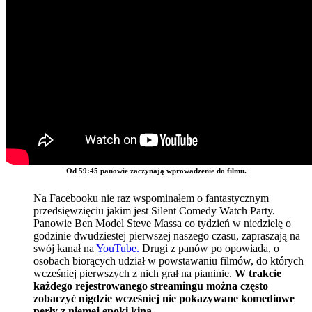
Od 59:45 panowie zaczynają wprowadzenie do filmu.
Na Facebooku nie raz wspominałem o fantastycznym
przedsięwzięciu jakim jest Silent Comedy Watch Party.
Panowie Ben Model Steve Massa co tydzień w niedzielę o
godzinie dwudziestej pierwszej naszego czasu, zapraszają na
swój kanał na
YouTube.
Drugi z panów po opowiada, o
osobach biorących udział w powstawaniu filmów, do których
wcześniej pierwszych z nich grał na pianinie.
W trakcie
każdego rejestrowanego streamingu można często
zobaczyć nigdzie wcześniej nie pokazywane komediowe
perły z niemej epoki kina
.