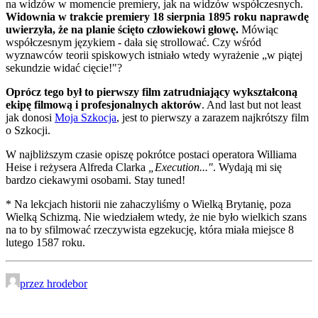
na widzów w momencie premiery, jak na widzów współczesnych.
Widownia w trakcie premiery 18 sierpnia 1895 roku naprawdę
uwierzyła, że na planie ścięto człowiekowi głowę.
Mówiąc
współczesnym językiem - dała się strollować. Czy wśród
wyznawców teorii spiskowych istniało wtedy wyrażenie „w piątej
sekundzie widać cięcie!"?
Oprócz tego był to pierwszy film zatrudniający wykształconą
ekipę filmową i profesjonalnych aktorów
. And last but not least
jak donosi
Moja Szkocja
, jest to pierwszy a zarazem najkrótszy film
o Szkocji.
W najbliższym czasie opiszę pokrótce postaci operatora Williama
Heise i reżysera Alfreda Clarka
„Execution..."
. Wydają mi się
bardzo ciekawymi osobami. Stay tuned!
* Na lekcjach historii nie zahaczyliśmy o Wielką Brytanię, poza
Wielką Schizmą. Nie wiedziałem wtedy, że nie było wielkich szans
na to by sfilmować rzeczywista egzekucję, która miała miejsce 8
lutego 1587 roku.
przez hrodebor