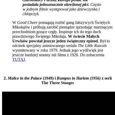
posiadała jednoznacznie określonej płci
. Często
w jednym filmie występował jako dziewczynka i
chłopczyk.
W
Good Cheer
pomagają rozbić gang fałszywych Świętych
Mikołajów i próbują zarobić pieniądze sprzedając marznącym
przechodniom gorące cegły. Inspiruje ich do tego duch
prawdziwego Świętego Mikołaja.
W świecie Małych
Urwisów powstał jeszcze jeden świąteczny epizod
. Był to
odcinek specjalny animowanego serialu
The Little Rascals
wyemitowany w roku 1979. Jednak jego wydźwięk jest
jeszcze bardziej smutny niż filmu z 1926. Do zobaczenia
TUTAJ
.
2.
Malice in the Palace
(1949) i
Rumpus in Harlem (1956)
z serii
The Three Stooges