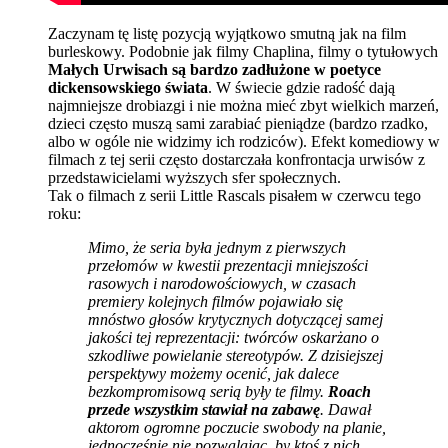
Zaczynam tę listę pozycją wyjątkowo smutną jak na film
burleskowy. Podobnie jak filmy Chaplina, filmy o tytułowych
Małych Urwisach są bardzo zadłużone w poetyce
dickensowskiego świata
. W świecie gdzie radość dają
najmniejsze drobiazgi i nie można mieć zbyt wielkich marzeń,
dzieci często muszą sami zarabiać pieniądze (bardzo rzadko,
albo w ogóle nie widzimy ich rodziców). Efekt komediowy w
filmach z tej serii często dostarczała konfrontacja urwisów z
przedstawicielami wyższych sfer społecznych.
Tak o filmach z serii Little Rascals pisałem w czerwcu tego
roku:
Mimo, że seria była jednym z pierwszych
przełomów w kwestii prezentacji mniejszości
rasowych i narodowościowych, w czasach
premiery kolejnych filmów pojawiało się
mnóstwo głosów krytycznych dotyczącej samej
jakości tej reprezentacji: twórców oskarżano o
szkodliwe powielanie stereotypów. Z dzisiejszej
perspektywy możemy ocenić, jak dalece
bezkompromisową serią były te filmy.
Roach
przede wszystkim stawiał na zabawę
. Dawał
aktorom ogromne poczucie swobody na planie,
jednocześnie nie pozwalając, by ktoś z nich