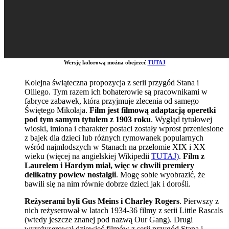
Wersję kolorową można obejrzeć
TUTAJ
Kolejna świąteczna propozycja z serii przygód Stana i
Olliego. Tym razem ich bohaterowie są pracownikami w
fabryce zabawek, która przyjmuje zlecenia od samego
Świętego Mikołaja.
Film jest filmową adaptacją operetki
pod tym samym tytułem z 1903 roku
. Wygląd tytułowej
wioski, imiona i charakter postaci zostały wprost przeniesione
z bajek dla dzieci lub różnych rymowanek popularnych
wśród najmłodszych w Stanach na przełomie XIX i XX
wieku (więcej na angielskiej Wikipedii
TUTAJ)
.
Film z
Laurelem i Hardym miał, więc w chwili premiery
delikatny powiew nostalgii
. Mogę sobie wyobrazić, że
bawili się na nim równie dobrze dzieci jak i dorośli.
Reżyserami byli Gus Meins i Charley Rogers
. Pierwszy z
nich reżyserował w latach 1934-36 filmy z serii Little Rascals
(wtedy jeszcze znanej pod nazwą Our Gang). Drugi
wyreżyserował dziewięć filmów z serii przygód Stana i