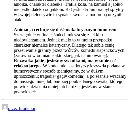
aniołka, charakter diabełka. Trafiła kosa, na kamień a jabłko
nie padło daleko od jabłoni. Ba! jeśli tata Juniora był sprytny
w swojej defensywie to synalek swoją samoobroną uczynił
atak.
Animacja cechuje się dość makabrycznym humorem
.
Szczególnie w finale, śmiech miesza się z lekkim
niedowierzaniem. Jednak miało to w moim przypadku
charakter niemalże katartyczny. Dlatego tak sobie cenię
przesuwanie granicy przez twórców komedii slapstickowych
(zarówno w odmianie aktorskiej, jak i animowanej).
Rozwałka jakiej jesteśmy świadkami, ma w sobie coś
relaksującego
. W końcu nie nas dotyczy krzywda podana w
humorystyczny sposób (pamiętajmy, że w dużym
uproszczeniu: tragedia+gagi=komedia), a po seansie wracamy
do naszego mniej lub bardziej poukładanego świata, którego
prawidła działania mniej lub bardziej jesteśmy w stanie
przewidzieć.
przez hrodebor