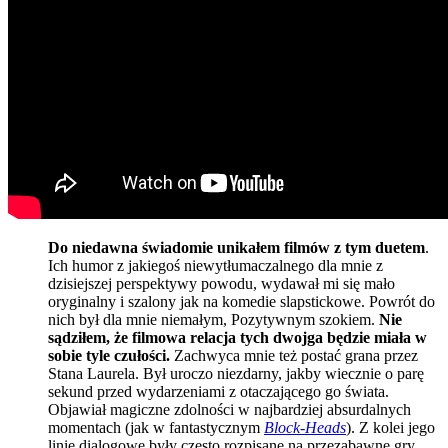
Do niedawna świadomie unikałem filmów z tym duetem
.
Ich humor z jakiegoś niewytłumaczalnego dla mnie z
dzisiejszej perspektywy powodu, wydawał mi się mało
oryginalny i szalony jak na komedie slapstickowe. Powrót do
nich był dla mnie niemałym, Pozytywnym szokiem.
Nie
sądziłem, że filmowa relacja tych dwojga będzie miała w
sobie tyle czułości.
Zachwyca mnie też postać grana przez
Stana Laurela. Był uroczo niezdarny, jakby wiecznie o parę
sekund przed wydarzeniami z otaczającego go świata.
Objawiał magiczne zdolności w najbardziej absurdalnych
momentach (jak w fantastycznym
Block-Heads
). Z kolei jego
linie dialogowe były często rozpisane na przezabawne gry