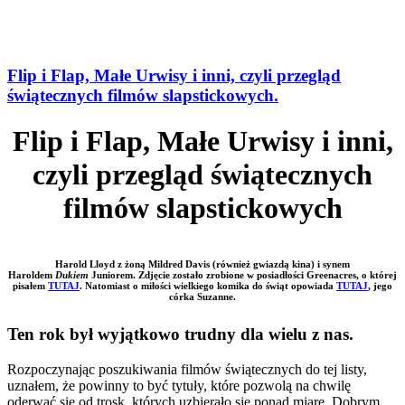
Flip i Flap, Małe Urwisy i inni, czyli przegląd
świątecznych filmów slapstickowych.
Flip i Flap, Małe Urwisy i inni,
czyli przegląd świątecznych
filmów slapstickowych
Harold Lloyd z żoną Mildred Davis (również gwiazdą kina) i synem
Haroldem
Dukiem
Juniorem. Zdjęcie zostało zrobione w posiadłości Greenacres, o której
pisałem
TUTAJ
. Natomiast o miłości wielkiego komika do świąt opowiada
TUTAJ
, jego
córka Suzanne.
Ten rok był wyjątkowo trudny dla wielu z nas.
Rozpoczynając poszukiwania filmów świątecznych do tej listy,
uznałem, że powinny to być tytuły, które pozwolą na chwilę
oderwać się od trosk, których uzbierało się ponad miarę. Dobrym