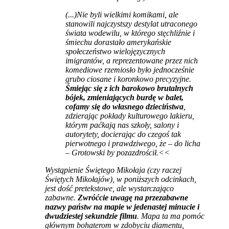
(...)Nie byli wielkimi komikami, ale
stanowili najczystszy destylat utraconego
świata wodewilu, w którego stęchliźnie i
śmiechu dorastało amerykańskie
społeczeństwo wielojęzycznych
imigrantów, a reprezentowane przez nich
komediowe rzemiosło było jednocześnie
grubo ciosane i koronkowo precyzyjne.
Śmiejąc się z ich barokowo brutalnych
bójek, zmieniających burdę w balet,
cofamy się do własnego dzieciństwa
,
zdzierając pokłady kulturowego lakieru,
którym paćkają nas szkoły, salony i
autorytety, docierając do czegoś tak
pierwotnego i prawdziwego, że – do licha
– Grotowski by pozazdrościł.<<
Wystąpienie Świętego Mikołaja (czy raczej
Świętych Mikołajów), w poniższych odcinkach,
jest dość pretekstowe, ale wystarczająco
zabawne.
Zwróćcie uwagę na przezabawne
nazwy państw na mapie w jedenastej minucie i
dwudziestej sekundzie filmu
. Mapa ta ma pomóc
głównym bohaterom w zdobyciu diamentu,