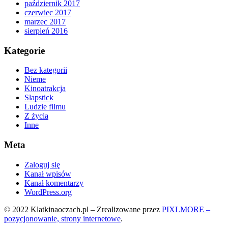
październik 2017
czerwiec 2017
marzec 2017
sierpień 2016
Kategorie
Bez kategorii
Nieme
Kinoatrakcja
Slapstick
Ludzie filmu
Z życia
Inne
Meta
Zaloguj się
Kanał wpisów
Kanał komentarzy
WordPress.org
© 2022 Klatkinaoczach.pl – Zrealizowane przez
PIXLMORE –
pozycjonowanie, strony internetowe
.