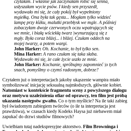
czytałam. I właśnie jak zaczynałam robić się senna,
usłyszałam wycie psów. I kiedy sen przyszedł,
wydawało mi się, że cały pokój był wypełniony
mgiełką. Ona była tak gęsta... Mogłam tylko widzieć
lampę przy łóżku, malutki przebłysk we mgle. A później
zobaczyłam dwoje czerwonych oczu wpatrujących się
we mnie, i białą wściekłą twarz |wynurzającą się z
mgły. Była coraz bliżej... i bliżej. Czułam oddech na
mojej twarzy, a potem wargi.
John Harker:
Oh. Kochanie, to był tylko sen
.
Mina Harker:
A rano czułam się taka słaba.
Wydawało mi się, że całe życie uszło ze mnie.
John Harker:
Kochanie, spróbujmy zapomnieć |o tych
snach, pomyślmy o czymś radosnym, dobrze?
Czytałem już o interpretacjach jakoby ukąszenie wampira miało
symbolizować inicjację seksualną najmłodszych, głównie kobiet.
Natomiast w kontekście fragmentu sceny z powyższego dialogu
oraz motywu uzależnienia ofiar od oprawcy, ten film jest próbą
ukazania następstw gwałtu.
Co o tym myślicie? Na ile taki zabieg
był świadomym zabiegiem twórców (o ile ta interpretacja jest
prawdziwa), w czasach kiedy Kodeks Haysa już niebawem miał
zapukać do drzwi studiów filmowych?
Uwielbiam tutaj nadekspresyjne aktorstwo.
Film Browninga i