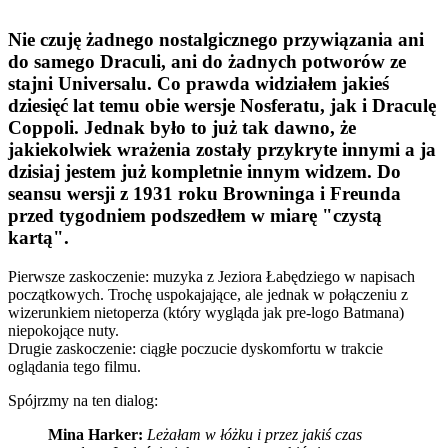
Nie czuję żadnego nostalgicznego przywiązania ani
do samego Draculi, ani do żadnych potworów ze
stajni Universalu. Co prawda widziałem jakieś
dziesięć lat temu obie wersje Nosferatu, jak i Draculę
Coppoli. Jednak było to już tak dawno, że
jakiekolwiek wrażenia zostały przykryte innymi a ja
dzisiaj jestem już kompletnie innym widzem. Do
seansu wersji z 1931 roku Browninga i Freunda
przed tygodniem podszedłem w miarę "czystą
kartą".
Pie
rwsze zaskoczenie: muzyka z Jeziora Łabędziego w napisach
początkowych. Trochę uspokajające, ale jednak w połączeniu z
wizerunkiem nietoperza (który wygląda jak pre-logo Batmana)
niepokojące nuty.
Drugie zaskoczenie: ciągłe poczucie dyskomfortu w trakcie
oglądania tego filmu.
Spójrzmy na ten dialog:
Mina Harker:
Leżałam w łóżku i przez jakiś czas