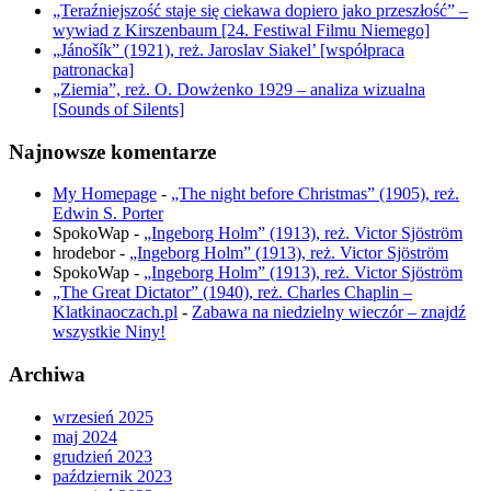
„Teraźniejszość staje się ciekawa dopiero jako przeszłość” –
wywiad z Kirszenbaum [24. Festiwal Filmu Niemego]
„Jánošík” (1921), reż. Jaroslav Siakel’ [współpraca
patronacka]
„Ziemia”, reż. O. Dowżenko 1929 – analiza wizualna
[Sounds of Silents]
Najnowsze komentarze
My Homepage
-
„The night before Christmas” (1905), reż.
Edwin S. Porter
SpokoWap
-
„Ingeborg Holm” (1913), reż. Victor Sjöström
hrodebor
-
„Ingeborg Holm” (1913), reż. Victor Sjöström
SpokoWap
-
„Ingeborg Holm” (1913), reż. Victor Sjöström
„The Great Dictator” (1940), reż. Charles Chaplin –
Klatkinaoczach.pl
-
Zabawa na niedzielny wieczór – znajdź
wszystkie Niny!
Archiwa
wrzesień 2025
maj 2024
grudzień 2023
październik 2023