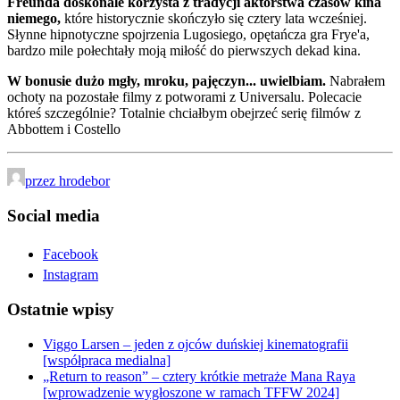
Freunda doskonale korzysta z tradycji aktorstwa czasów kina
niemego,
które historycznie skończyło się cztery lata wcześniej.
Słynne hipnotyczne spojrzenia Lugosiego, opętańcza gra Frye'a,
bardzo mile połechtały moją miłość do pierwszych dekad kina.
W bonusie dużo mgły, mroku, pajęczyn... uwielbiam.
Nabrałem
ochoty na pozostałe filmy z potworami z Universalu. Polecacie
któreś szczególnie? Totalnie chciałbym obejrzeć serię filmów z
Abbottem i Costello
przez hrodebor
Social media
Facebook
Instagram
Ostatnie wpisy
Viggo Larsen – jeden z ojców duńskiej kinematografii
[współpraca medialna]
„Return to reason” – cztery krótkie metraże Mana Raya
[wprowadzenie wygłoszone w ramach TFFW 2024]