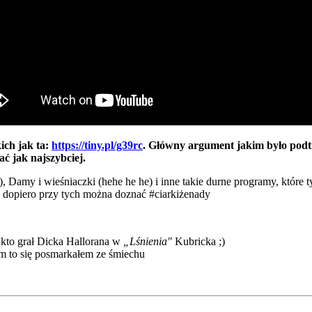
ich jak ta:
https://tiny.pl/g39rc
. Główny argument jakim było podtrz
ać jak najszybciej.
 Damy i wieśniaczki (hehe he he) i inne takie durne programy, które t
le dopiero przy tych można doznać
#
ciarkiżenady
e kto grał Dicka Hallorana w
„Lśnienia"
Kubricka
;)
m to się posmarkałem ze śmiechu