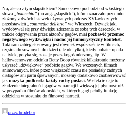
No, ale co z tym slapstickiem? Samo słowo pochodzi od włoskiego
słowa
„botacchio”
(po ang. „slapstick”), które oznaczało przedmiot
złożony z dwóch listewek używanych podczas XVI-wiecznych
przedstawień
„commedia dell'arte”
we Włoszech. Dźwięk jaki
wydobywał się przy dźwięku zderzania ze sobą tych deseczek, w
trakcie odgrywania przez aktorów gagów, miał
pozbawić przemoc
negatywnego wydźwięku i nadać jej humorystyczny kontekst.
Taki sam zabieg stosowany jest również współcześnie w filmach,
często adresowanych do dzieci (ale nie tylko), kiedy bohater upada
na tyłek, potyka się, zostaje przez kogoś uderzony, itp. W
halloweenowym odcinku Betty Boop również kilkakrotnie możemy
usłyszeć „dźwiękowe” podbicie gagów. We wczesnych filmach
animowanych, które przez większość czasu nie posiadały żadnych
dialogów ani partii śpiewanych, możemy dodatkowo zaobserwować
jak
muzyka podkreśla każdy ruchy postaci.
W efekcie daje to
złudzenie integralności gagów w narracji i większą jej płynność niż
w przypadku filmów aktorskich, w których gagi pełniły funkcję
oddzielną w stosunku do filmowej narracji.
przez hrodebor