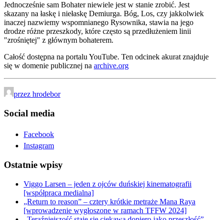
Jednocześnie sam Bohater niewiele jest w stanie zrobić. Jest
skazany na łaskę i niełaskę Demiurga. Bóg, Los, czy jakkolwiek
inaczej nazwiemy wspomnianego Rysownika, stawia na jego
drodze różne przeszkody, które często są przedłużeniem linii
"zrośniętej" z głównym bohaterem.
Całość dostępna na portalu YouTube. Ten odcinek akurat znajduje
się w domenie publicznej na
archive.org
przez hrodebor
Social media
Facebook
Instagram
Ostatnie wpisy
Viggo Larsen – jeden z ojców duńskiej kinematografii
[współpraca medialna]
„Return to reason” – cztery krótkie metraże Mana Raya
[wprowadzenie wygłoszone w ramach TFFW 2024]
„Teraźniejszość staje się ciekawa dopiero jako przeszłość” –