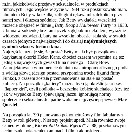
m.in. jakiekolwiek przejawy seksualności w produkcjach
filmowych. Jego wejście w życie w 1934 roku poskutkowało m.in.
ubraniem Betty w koszulkę z długimi rękawami z dekoltem przy
samej szyi i dłuższą spódnicę. Jak Betty wyglądała wcześniej
możecie obejrzeć w filmie
„Betty Boop's Halloween Party"
z 1933.
Ubrana w sukienkę bez ramiączek z głębokim dekoltem, wyraźnie
widoczne podwiązki, buty na wysokim obcasie, stała się w swoich
czasach jednym z największych i do dzisiaj
najsłynniejszych
symboli seksu w historii kina.
Najczęściej uznaje się, że postać Betty miała być początkowo
karykaturą aktorki Helen Kane, chociaż czasem wspomina się też
jedną z największych gwiazd kina niemego – Clarę Bow.
Zaprojektowana w momencie debiutu na antropomorficznego pudla
z wielką głową (design postaci przypomina trochę figurki firmy
Funko), z czasem została przemianowana na stałe na postać
kobiecą. Na początku „kariery” można było ją określić jako tzw.
„flapper girl”, czyli podlotka – bezczelną kobietę słuchającą (czy też
jak w wypadku Betty śpiewającą) jazzu, ignorującą normy
społeczne i seksualne. Jej partie wokalne najczęściej śpiewała
Mae
Questel
.
Na początku lat ‘90 planowano pełnometrażowy film fabularny z
Betty w roli głównej. Niestety projekt upadł. Miała również swoje
cameo w filmie
„Kto wrobił królika Rgera?"
z ’88, przełomowym
technicznie połączeniem animacji i filmu aktorskiego