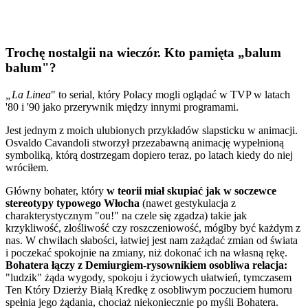
Trochę nostalgii na wieczór. Kto pamięta „balum
balum"?
„La Linea
" to serial, który Polacy mogli oglądać w TVP w latach
'80 i '90 jako przerywnik między innymi programami.
Jest jednym z moich ulubionych przykładów slapsticku w animacji.
Osvaldo Cavandoli stworzył przezabawną animację wypełnioną
symboliką, którą dostrzegam dopiero teraz, po latach kiedy do niej
wróciłem.
Główny bohater, który
w teorii miał skupiać jak w soczewce
stereotypy typowego Włocha
(nawet gestykulacja z
charakterystycznym "ou!" na czele się zgadza) takie jak
krzykliwość, złośliwość czy roszczeniowość, mógłby być każdym z
nas. W chwilach słabości, łatwiej jest nam zażądać zmian od świata
i poczekać spokojnie na zmiany, niż dokonać ich na własną rękę.
Bohatera łączy z Demiurgiem-rysownikiem osobliwa relacja:
"ludzik" żąda wygody, spokoju i życiowych ułatwień, tymczasem
Ten Który Dzierży Białą Kredkę z osobliwym poczuciem humoru
spełnia jego żądania, chociaż niekoniecznie po myśli Bohatera.