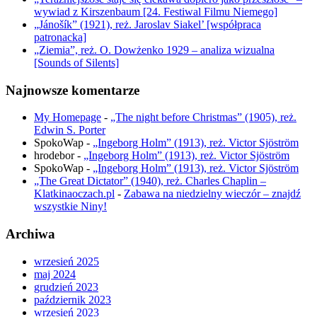
wywiad z Kirszenbaum [24. Festiwal Filmu Niemego]
„Jánošík” (1921), reż. Jaroslav Siakel’ [współpraca
patronacka]
„Ziemia”, reż. O. Dowżenko 1929 – analiza wizualna
[Sounds of Silents]
Najnowsze komentarze
My Homepage
-
„The night before Christmas” (1905), reż.
Edwin S. Porter
SpokoWap
-
„Ingeborg Holm” (1913), reż. Victor Sjöström
hrodebor
-
„Ingeborg Holm” (1913), reż. Victor Sjöström
SpokoWap
-
„Ingeborg Holm” (1913), reż. Victor Sjöström
„The Great Dictator” (1940), reż. Charles Chaplin –
Klatkinaoczach.pl
-
Zabawa na niedzielny wieczór – znajdź
wszystkie Niny!
Archiwa
wrzesień 2025
maj 2024
grudzień 2023
październik 2023
wrzesień 2023