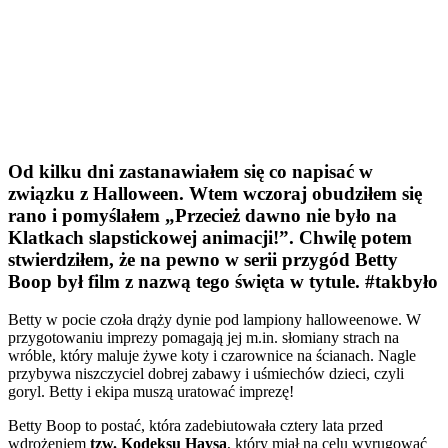
Od kilku dni zastanawiałem się co napisać w
związku z Halloween. Wtem wczoraj obudziłem się
rano i pomyślałem „Przecież dawno nie było na
Klatkach slapstickowej animacji!”. Chwilę potem
stwierdziłem, że na pewno w serii przygód Betty
Boop był film z nazwą tego święta w tytule.
#takbyło
Betty w pocie czoła drąży dynie pod lampiony halloweenowe. W
przygotowaniu imprezy pomagają jej m.in. słomiany strach na
wróble, który maluje żywe koty i czarownice na ścianach. Nagle
przybywa niszczyciel dobrej zabawy i uśmiechów dzieci, czyli
goryl. Betty i ekipa muszą uratować imprezę!
Betty Boop to postać, która zadebiutowała cztery lata przed
wdrożeniem
tzw. Kodeksu Haysa
, który miał na celu wyrugować